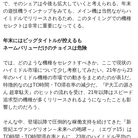
で、そのシェアは今後も拡大していくと考えられる。年末
の遊技機ラインナップをみても、メイン機は当然ながらハ
イミドルでリリースされるため、このタイミングでの機種
セレクトは非常に重要になってくる。
年末にはビッグタイトルが控えるも
ネームバリューだけのチョイスは危険
では、どのような機種をセレクトすべきか。ここで現状の
ハイミドル市場について少し考察してみたい。21年から23
年のハイミドル機種の市場での動きをまとめたのが表1だ。
特徴的なのはTO時間・TO滞在率の減少だ。『P大工の源さ
ん 超韋駄天』のヒットの流れを受け、21年以降はスピード
追求型の機種が多くリリースされるようになったことも影
響したのだろう。
そんな中、登場以降で圧倒的な稼働支持を続けてきた『新
世紀エヴァンゲリオン～未来への咆哮～』（エヴァ15）は
TO時間・TO時間滞在率ともに、23年のハイミドル平均の