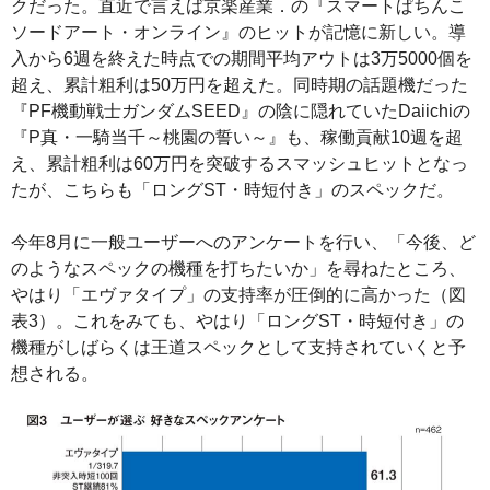
クだった。直近で言えば京楽産業．の『スマートぱちんこ
ソードアート・オンライン』のヒットが記憶に新しい。導
入から6週を終えた時点での期間平均アウトは3万5000個を
超え、累計粗利は50万円を超えた。同時期の話題機だった
『PF機動戦士ガンダムSEED』の陰に隠れていたDaiichiの
『P真・一騎当千～桃園の誓い～』も、稼働貢献10週を超
え、累計粗利は60万円を突破するスマッシュヒットとなっ
たが、こちらも「ロングST・時短付き」のスペックだ。
今年8月に一般ユーザーへのアンケートを行い、「今後、ど
のようなスペックの機種を打ちたいか」を尋ねたところ、
やはり「エヴァタイプ」の支持率が圧倒的に高かった（図
表3）。これをみても、やはり「ロングST・時短付き」の
機種がしばらくは王道スペックとして支持されていくと予
想される。