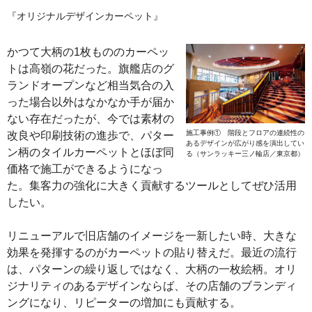
『オリジナルデザインカーペット』
かつて大柄の1枚もののカーペッ
トは高嶺の花だった。旗艦店のグ
ランドオープンなど相当気合の入
った場合以外はなかなか手が届か
ない存在だったが、今では素材の
施工事例① 階段とフロアの連続性の
改良や印刷技術の進歩で、パター
あるデザインが広がり感を演出してい
ン柄のタイルカーペットとほぼ同
る（サンラッキー三ノ輪店／東京都）
価格で施工ができるようになっ
た。集客力の強化に大きく貢献するツールとしてぜひ活用
したい。
リニューアルで旧店舗のイメージを一新したい時、大きな
効果を発揮するのがカーペットの貼り替えだ。最近の流行
は、パターンの繰り返しではなく、大柄の一枚絵柄。オリ
ジナリティのあるデザインならば、その店舗のブランディ
ングになり、リピーターの増加にも貢献する。