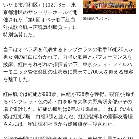
いたま市浦和区）は12月3日、東
京都港区のサントリーホールで開
閉幕前のワンシーン
催された「第6回オペラ歌手紅白
対抗歌合戦～声魂真剣勝負～」に
特別協賛した。
当日はオペラ界を代表するトップクラスの歌手16組20人が
男女別の紅白に分かれて、力強い歌声とパフォーマンスを
披露。紅白それぞれの指揮者の下、東京シティ・フィルハ
ーモニック管弦楽団の生演奏に乗せて1700人を超える観客
を魅了した。
紅白戦では紅組が993票、白組が728票を獲得。観客が掲げ
るパンフレット色の赤・白を麻布大学の野鳥研究部がその
場で集計した。紅組の勝利は2年ぶり3回目。これまでの戦
績は紅組3勝、白組3勝と並んだ。紅組指揮者の齋藤友香理
さんには、密山暉和社長から優勝旗が手渡された。
公演の合間には特別企画が催された。東日本大震災から10