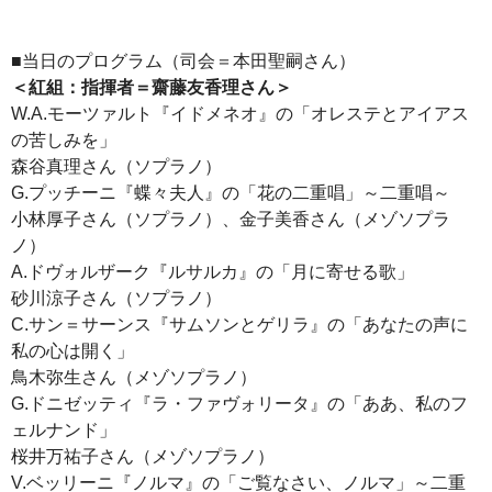
■当日のプログラム（司会＝本田聖嗣さん）
＜紅組：指揮者＝齋藤友香理さん＞
W.A.モーツァルト『イドメネオ』の「オレステとアイアス
の苦しみを」
森谷真理さん（ソプラノ）
G.プッチーニ『蝶々夫人』の「花の二重唱」～二重唱～
小林厚子さん（ソプラノ）、金子美香さん（メゾソプラ
ノ）
A.ドヴォルザーク『ルサルカ』の「月に寄せる歌」
砂川涼子さん（ソプラノ）
C.サン＝サーンス『サムソンとゲリラ』の「あなたの声に
私の心は開く」
鳥木弥生さん（メゾソプラノ）
G.ドニゼッティ『ラ・ファヴォリータ』の「ああ、私のフ
ェルナンド」
桜井万祐子さん（メゾソプラノ）
V.ベッリーニ『ノルマ』の「ご覧なさい、ノルマ」～二重