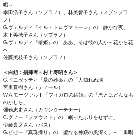
唱～
幸田浩子さん（ソプラノ）、林美智子さん（メゾソプラ
ノ）
G.ヴェルディ『イル・トロヴァトーレ』の「静かな夜」
木下美穂子さん（ソプラノ）
G.ヴェルディ『椿姫』の「ああ、そは彼の人か～花から花
へ」
佐藤美枝子さん（ソプラノ）
＜白組：指揮者＝村上寿昭さん＞
G.ドニゼッティ『愛の妙薬』の「人知れぬ涙」
宮里直樹さん（テノール）
W.A.モーツァルト『フィガロの結婚』の「恋とはどんなも
のかしら」
彌勒忠史さん（カウンターテナー）
C.グノー『ファウスト』の「眠ったふりをせずに」
伊藤貴之さん（バス）
G.ビゼー『真珠採り』の「聖なる神殿の奥深く」～二重唱
～