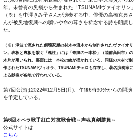
年。未曾有の災禍から生まれた「TSUNAMIヴァイオリン」
（※）を中澤きみ子さんが演奏する中、俳優の高橋克典さ
んが被災地復興への願いや命の尊さを祈念する詩を朗読し
た。
（※）津波で流された倒壊家屋の材木や流木から制作されたヴァイオリ
ン。表板と裏板を繋ぐ「魂柱」には「奇跡の一本松」（陸前高田市）の
木片が用いられ、裏面には一本松の絵が描かれている。同様の木材で制
作されたTSUNAMIヴィオラ、TSUNAMIチェロも存在し、著名演奏家に
よる献奏が各地で行われている。
第7回公演は2022年12月5日(月)、午後6時30分からの開演
を予定している。
第6回オペラ歌手紅白対抗歌合戦～声魂真剣勝負～
公式サイトは
こちら