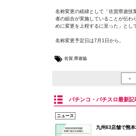
名称変更の経緯として「佐賀県遊技
者の組合が実施していることが伝わ
めに変更を上程するに至った」とし
名称変更予定日は7月1日から。
佐賀
,
県遊協
＜ 
パチンコ・パチスロ最新記
ニュース
九州63店舗で熊