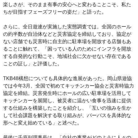
楽しさが、そのまま有事の安心へと変わることこそ、私た
ちが目指すフェーズフリーの姿だ」と語った。
さらに、全日遊連が実施した実態調査では、全国のホール
の約半数が自治体などと災害協定を締結しており、協定が
ない店舗でも災害時に自主的に駐車場を開放する店舗もあ
ることに触れて、「困っている人のためにインフラを開放
する自発的な行動こそ、地域社会に欠かせない存在である
ことの証し」と評価した。
TKB48構想についても具体的な進展があった。岡山県遊協
では今年3月、全国で初めてキッチンカー協会と災害時協力
協定を締結。災害発生時にホールの広い駐車場を活用して
キッチンカーを展開し、被災者に温かい食事を迅速に提供
する仕組みを構築したことを紹介し、「互いの強みを生か
して社会課題を解決する取り組みが、パーパスを具体的な
形へと変え始めている」と述べた。
最後に千原副理事長は、「自社の事業がどのように人々の