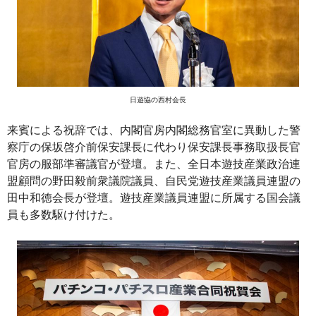
日遊協の西村会長
来賓による祝辞では、内閣官房内閣総務官室に異動した警
察庁の保坂啓介前保安課長に代わり保安課長事務取扱長官
官房の服部準審議官が登壇。また、全日本遊技産業政治連
盟顧問の野田毅前衆議院議員、自民党遊技産業議員連盟の
田中和徳会長が登壇。遊技産業議員連盟に所属する国会議
員も多数駆け付けた。