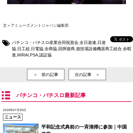
文＝アミューズメントジャパン編集部
パチンコ・パチスロ産業合同祝賀会
,
全日遊連
,
日遊
協
,
日工組
,
日電協
,
全商協
,
回胴遊商
,
遊技場設備機器商工組合
,
余暇
進
,
MIRAI
,
PSA
,
認証協
＜ 前の記事
次の記事 ＞
パチンコ・パチスロ最新記事
2026年07月30日
ニュース
平和記念式典前の一斉清掃に参加｜中国