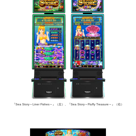
『Sea Story～Liner Fishes～』（左）、『Sea Story～Fluffy Treasure～』（右）