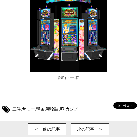
設置イメージ図
三洋
,
サミー
,
韓国
,
海物語
,
IR
,
カジノ
＜ 前の記事
次の記事 ＞