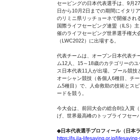
セービングの日本代表選手は、9月2
日から10月2日までの期間にイタリ
のリミニ県リッチョーネで開催され
国際ライフセービング連盟（ILS）主
催のライフセービング世界選手権大
（LWC2022）に出場する。
代表チームは、オープン日本代表チ
ム12人、15～18歳のカテゴリーのユ
ス日本代表11人が出場。プール競技
オーシャン競技（各個人6種目、チー
ム5種目）で、人命救助の技術とスピ
ードを競う。
今大会は、前回大会の総合8位入賞
げ、世界最高峰のトップライフセー
◆日本代表選手プロフィール（日本
https://ls.jla-lifesaving.or.jp/lifesav