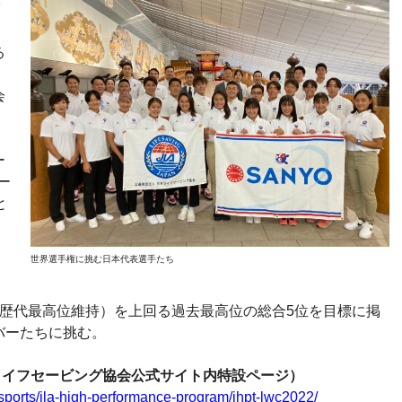
7
ア
る
会
ー
ー
と
世界選手権に挑む日本代表選手たち
（歴代最高位維持）を上回る過去最高位の総合5位を目標に掲
バーたちに挑む。
ライフセービング協会公式サイト内特設ページ）
ing-sports/jla-high-performance-program/jhpt-lwc2022/