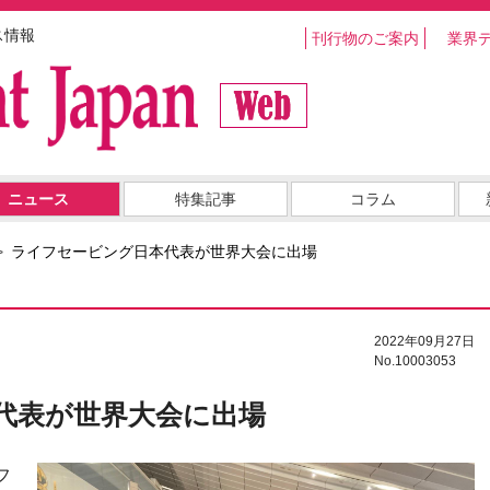
ス情報
刊行物のご案内
業界
ニュース
特集記事
コラム
ライフセービング日本代表が世界大会に出場
2022年09月27日
No.10003053
代表が世界大会に出場
フ