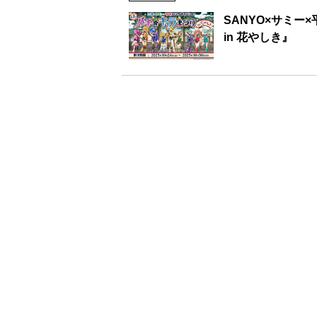
SANYO×サミー
in 花やしき』