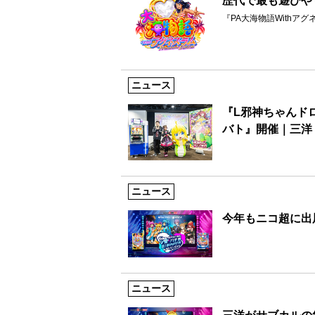
歴代で最も遊びや
『PA大海物語Withアグネス・
ニュース
『L邪神ちゃんド
バト』開催｜三洋
ニュース
今年もニコ超に出展
ニュース