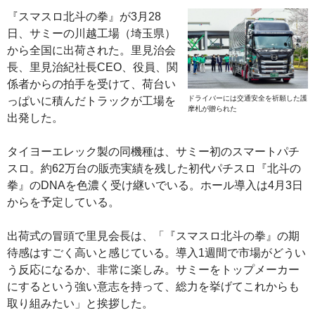
『スマスロ北斗の拳』が3月28
日、サミーの川越工場（埼玉県）
から全国に出荷された。里見治会
長、里見治紀社長CEO、役員、関
係者からの拍手を受けて、荷台い
ドライバーには交通安全を祈願した護
っぱいに積んだトラックが工場を
摩札が贈られた
出発した。
タイヨーエレック製の同機種は、サミー初のスマートパチ
スロ。約62万台の販売実績を残した初代パチスロ『北斗の
拳』のDNAを色濃く受け継いでいる。ホール導入は4月3日
からを予定している。
出荷式の冒頭で里見会長は、「『スマスロ北斗の拳』の期
待感はすごく高いと感じている。導入1週間で市場がどうい
う反応になるか、非常に楽しみ。サミーをトップメーカー
にするという強い意志を持って、総力を挙げてこれからも
取り組みたい」と挨拶した。