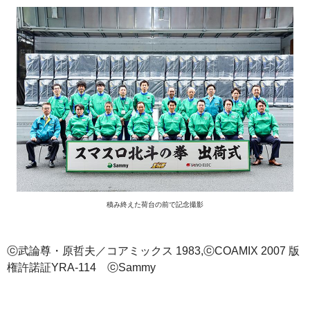
積み終えた荷台の前で記念撮影
ⓒ武論尊・原哲夫／コアミックス 1983,ⓒCOAMIX 2007 版
権許諾証YRA-114 ⓒSammy