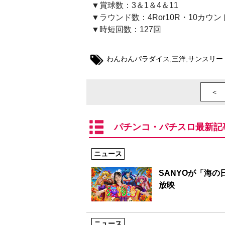
▼賞球数：3＆1＆4＆11
▼ラウンド数：4Ror10R・10カウン
▼時短回数：127回
わんわんパラダイス
,
三洋
,
サンスリー
＜ 
パチンコ・パチスロ最新記
ニュース
SANYOが「海
放映
ニュース