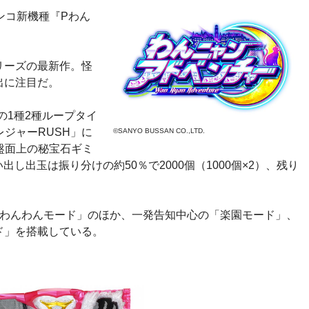
ンコ新機種『Pわん
。
リーズの最新作。怪
出に注目だ。
8の1種2種ループタイ
レジャーRUSH」に
©SANYO BUSSAN CO.,LTD.
。盤面上の秘宝石ギミ
し出玉は振り分けの約50％で2000個（1000個×2）、残り
「わんわんモード」のほか、一発告知中心の「楽園モード」、
ド」を搭載している。