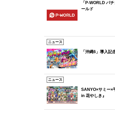
「P-WORLD 
ールド
ニュース
「沖縄6」導入記
ニュース
SANYO×サミー
in 花やしき』