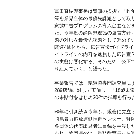
冨田直樹理事長は冒頭の挨拶で「昨
策を業界全体の最優先課題として取
家族申告プログラムの導入促進など
た。今年度の静岡県遊協の運営方針
題の対応を最優先課題として進めて
関連4団体から、広告宣伝ガイドラ
イドラインの内容を逸脱した広告宣
の実態は悪化する。そのため、公正
り組んでいく」と語った。
事業報告では、県遊協専門調査員に
289店舗に対して実施し、「18歳未
の未貼付をはじめ20件の指導を行っ
昨年に引き続き今年も、総会に先立っ
岡県暴力追放運動推進センター、静岡
各団体の代表出席者に目録を手渡し
われ、静岡県の池上重弘教育長から