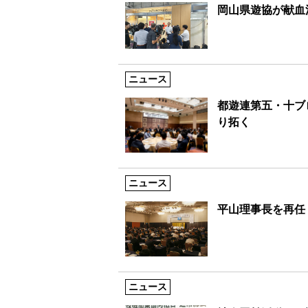
岡山県遊協が献血
ニュース
都遊連第五・十ブ
り拓く
ニュース
平山理事長を再任
ニュース