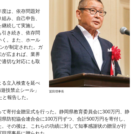
年度は、依存問題対
り組み、自己申告、
を継続して実施し
も引き続き、依存問
いく。また、ホール
インが制定された。ガ
伝が広まれば、業界
で適切な対応にも取
よる立入検査を延べ
満遊技禁止シール」
冨田理事長
たと報告した。
て寄付金贈呈式を行った。静岡県教育委員会に300万円、静
県防犯協会連合会に100万円ずつ、合計500万円を寄付し、
た。その後は、これらの功績に対して知事感謝状の贈呈が行
冨田理事長に贈られた。