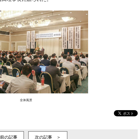
全体風景
前の記事
次の記事 ＞