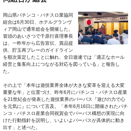
岡山県パチンコ・パチスロ業協同
組合は6月30日、ホテルグランヴ
ィア岡山で通常総会を開催した。
冒頭のあいさつで千原行喜理事長
は、一昨年から広告宣伝、賞品提
供、貯玉再プレーのガイドライン
を順次策定したことに触れ、全日遊連では「適正なホール
経営と集客向上につながる対応を図っている」と報告し
た。
その上で「本年は遊技業界全体が大きな変革を迎える大変
重要な年」と位置づけ、昨年6月にパチンコ・パチスロ産業
を21世紀会が発表した遊技業界のパーパス『遊びの力で心
を元気に』について言及。「本年6月16日に開催されたパチ
ンコ・パチスロ産業合同祝賀会でパーパス構想の実現に向
けた行動指針を説明し、いよいよパーパスが具体的に動き
出す」と述べた。