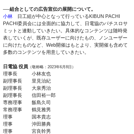
──組合としての広告宣伝の展開について。
小林
日工組が中心となって行っているKIBUN PACHI
PACHI委員会には全面的に協力して、日電協のパチスロサ
ミットと連動していきたい。具体的なコンテンツは随時発
表していくが、既存ユーザーに向けたもの、ノンユーザー
に向けたものなど、Web開催はもとより、実開催も含めて
多数のコンテンツを用意していきたい。
日電協 役員
（敬称略：2023年6月8日）
理事長 小林友也
副理事長 里見治紀
副理事長 大泉秀治
副理事長 信田裕一郎
専務理事 飯島久司
常務理事 鶴見雅男
理事 国本貴志
理事 沖田勝典
理事 宮良幹男