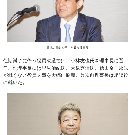
勇退の意向を示した兼次理事長
任期満了に伴う役員改選では、小林友也氏を理事長に選
任。副理事長には里見治紀氏、大泉秀治氏、信田裕一郎氏
が就くなど役員人事を大幅に刷新。兼次前理事長は相談役
に就いた。