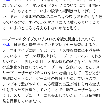
思っている。ノーマルタイプタイプについてはホール様の
ニーズにもよるので、いまの段階で期間は申し上げにく
い。また、メダル機の30φのニーズは今後も残るのかなと思
っているので、すべてがスマスロに入れ替わるということ
は、いまのところは考えられないかなと思う。
──ノーマルタイプのパチスロの今後の見通しについて。
小林
日遊協と毎年行っているプレイヤー調査によると、
ノーマルタイプに関しては、ボーナス獲得枚数に不満を持
っているユーザーが4割以上おり、一方で、シンプルでわか
りやすい、目押しや出目、メダル持ちの良さなど、AT機と
の差別化を評価しているユーザーも一定数いる。また、ス
リープユーザーがパチスロをやめた理由として、遊び方が
複雑になったなど、ゲーム性の複雑さを挙げているので、
シンプルで遊びやすく、ある程度の出玉が感じられる遊技
性を持った遊技機としていくことで、既存ユーザーはもと
より、スリープユーザーにも参加していただける遊技機開
発を目指していきたい。