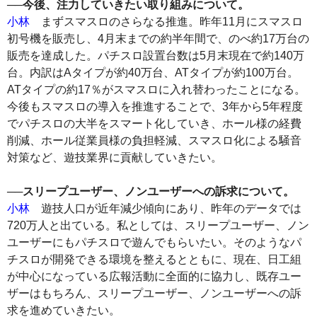
──今後、注力していきたい取り組みについて。
小林
まずスマスロのさらなる推進。昨年11月にスマスロ
初号機を販売し、4月末までの約半年間で、のべ約17万台の
販売を達成した。パチスロ設置台数は5月末現在で約140万
台。内訳はAタイプが約40万台、ATタイプが約100万台。
ATタイプの約17％がスマスロに入れ替わったことになる。
今後もスマスロの導入を推進することで、3年から5年程度
でパチスロの大半をスマート化していき、ホール様の経費
削減、ホール従業員様の負担軽減、スマスロ化による騒音
対策など、遊技業界に貢献していきたい。
──スリープユーザー、ノンユーザーへの訴求について。
小林
遊技人口が近年減少傾向にあり、昨年のデータでは
720万人と出ている。私としては、スリープユーザー、ノン
ユーザーにもパチスロで遊んでもらいたい。そのようなパ
チスロが開発できる環境を整えるとともに、現在、日工組
が中心になっている広報活動に全面的に協力し、既存ユー
ザーはもちろん、スリープユーザー、ノンユーザーへの訴
求を進めていきたい。