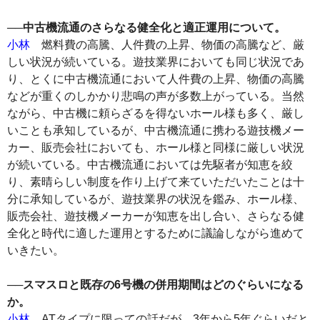
──中古機流通のさらなる健全化と適正運用について。
小林
燃料費の高騰、人件費の上昇、物価の高騰など、厳
しい状況が続いている。遊技業界においても同じ状況であ
り、とくに中古機流通において人件費の上昇、物価の高騰
などが重くのしかかり悲鳴の声が多数上がっている。当然
ながら、中古機に頼らざるを得ないホール様も多く、厳し
いことも承知しているが、中古機流通に携わる遊技機メー
カー、販売会社においても、ホール様と同様に厳しい状況
が続いている。中古機流通においては先駆者が知恵を絞
り、素晴らしい制度を作り上げて来ていただいたことは十
分に承知しているが、遊技業界の状況を鑑み、ホール様、
販売会社、遊技機メーカーが知恵を出し合い、さらなる健
全化と時代に適した運用とするために議論しながら進めて
いきたい。
──スマスロと既存の6号機の併用期間はどのぐらいになる
か。
小林
ATタイプに限っての話だが、3年から5年ぐらいだと