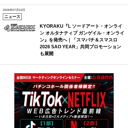
2026年07月22日
ニュース
KYORAKU『L ソードアート・オンライ
ン オルタナティブ ガンゲイル・オンライ
ン』を発売へ｜「スマパチ＆スマスロ
2026 SAO YEAR」共同プロモーション
も展開