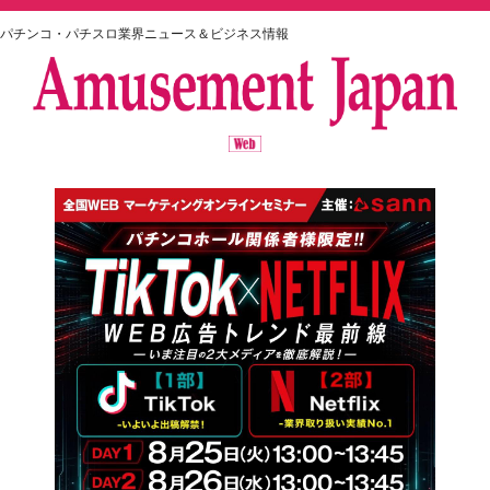
パチンコ・パチスロ業界ニュース＆ビジネス情報