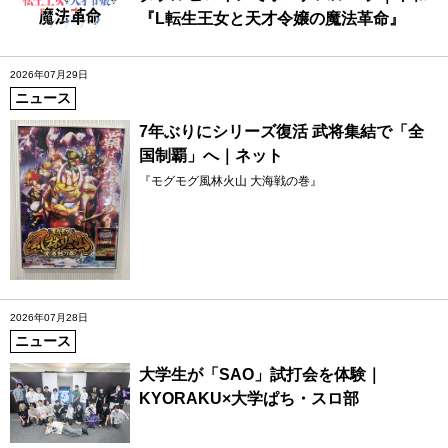
『L転生王女と天才令嬢の魔法革命』
2026年07月29日
ニュース
7年ぶりにシリーズ復活 武将集結で「全
国制覇」へ｜ネット
『モグモグ風林火山 大海戦の巻』
2026年07月28日
ニュース
大学生が「SAO」試打会を体験｜
KYORAKU×大学ぱち・スロ部