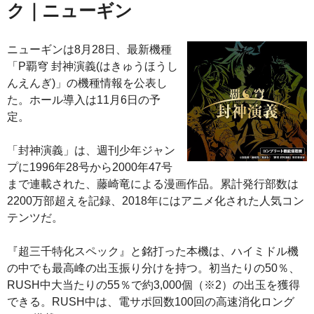
ク｜ニューギン
ニューギンは8月28日、最新機種
「P覇穹 封神演義(はきゅうほうし
んえんぎ)」の機種情報を公表し
た。ホール導入は11月6日の予
定。
「封神演義」は、週刊少年ジャン
プに1996年28号から2000年47号
まで連載された、藤崎竜による漫画作品。累計発行部数は
2200万部超えを記録、2018年にはアニメ化された人気コン
テンツだ。
『超三千特化スペック』と銘打った本機は、ハイミドル機
の中でも最高峰の出玉振り分けを持つ。初当たりの50％、
RUSH中大当たりの55％で約3,000個（※2）の出玉を獲得
できる。RUSH中は、電サポ回数100回の高速消化ロング