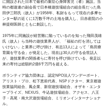
に開設された日本で最初の重症心身障害児（者）施設。当
時の都遊連の副会長で日本橋遊技場組合の組合長だった島
田伊三郎氏（故人）が1958年、私財をもって現在の多摩セ
ンター駅の近くに1万数千坪の土地を購入し、日赤産院の小
林提樹医師とともに創設した。
1975年に同施設が経営難に陥っているのを知った飛田茂雄
氏（故人）ら当時の遊技業界人が、「福祉の灯を消しては
いけない」と業界に呼び掛け、有志13人によって「島田療
育園を守る会」が発足した。現在は30人の守る会世話人
が、遊技業界の関係者らに寄付を呼び掛けている。発足以
来の寄付は総額約2億6千万円を超える。
ボランティア協力団体は、認定NPO法人ワンデーポート、
アリスト・プロ、松下恵前代表、NSPドクター、東京都遊
技業協同組合、鳳企業、新宿遊技場組合、オザキ・エンタ
ープライズ、NEXUS、牛込遊技場組合、アクセス、八王
子・高尾・南大沢遊技場組合、ミリオンインターナショナ
ル。