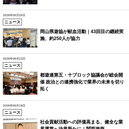
2026年06月26日
ニュース
岡山県遊協が献血活動｜43回目の継続実
施、約250人が協力
2026年06月23日
ニュース
都遊連第五・十ブロック協議会が総会開
催 政治との連携強化で業界の未来を切り
拓く
2026年06月19日
ニュース
社会貢献活動への評価高まる、健全な業
界運営へ決意新たに｜関西遊商