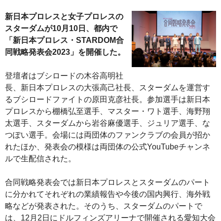
新日本プロレスと女子プロレスの
スターダムが10月10日、都内で
「新日本プロレス・STARDOM合
同戦略発表会2023」を開催した。
登壇者はブシロードの木谷高明社
長、新日本プロレスの大張高己社長、スターダムを運営す
るブシロードファイトの原田克彦社長。参加選手は新日本
プロレスから棚橋弘至選手、マスター・ワト選手、海野翔
太選手、スターダムから岩谷麻優選手、ジュリア選手、な
つぽい選手。会場には両団体のファンクラブの会員が招か
れたほか、発表会の模様は両団体の公式YouTubeチャンネ
ルで生配信された。
合同戦略発表会では新日本プロレスとスターダムのパート
に分かれてそれぞれの業績報告や今後の国内興行、海外戦
略などが発表された。そのうち、スターダムのパートで
は、12月2日にドルフィンズアリーナで開催される愛知大会