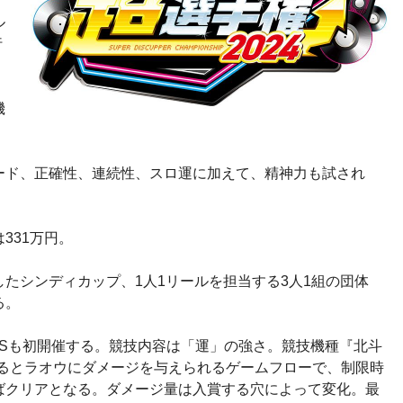
に
ル
行
機
ード、正確性、連続性、スロ運に加えて、精神力も試され
331万円。
たシンディカップ、1人1リールを担当する3人1組の団体
る。
RTSも初開催する。競技内容は「運」の強さ。競技機種『北斗
れるとラオウにダメージを与えられるゲームフローで、制限時
ばクリアとなる。ダメージ量は入賞する穴によって変化。最