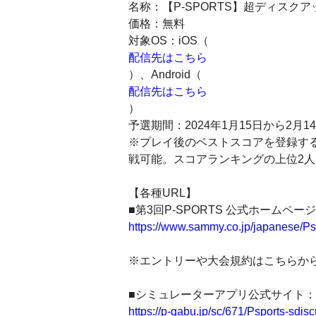
名称：【P‐SPORTS】超ディスクア
価格：無料
対象OS：iOS（
配信先はこちら
）、Android（
配信先はこちら
）
予選期間：2024年1月15日から2月1
※プレイ後のベストスコアを登録す
戦可能。スコアランキングの上位2
【各種URL】
■第3回P‐SPORTS 公式ホームペー
https://www.sammy.co.jp/japanese/Ps
※エントリーや大会規約はこちらか
■シミュレーターアプリ公式サイト：
https://p-gabu.jp/sc/671/Psports-sdisc