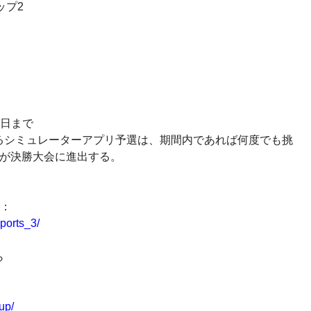
ップ2
4日まで
るシミュレーターアプリ予選は、期間内であれば何度でも挑
人が決勝大会に進出する。
ジ：
ports_3/
ら
up/