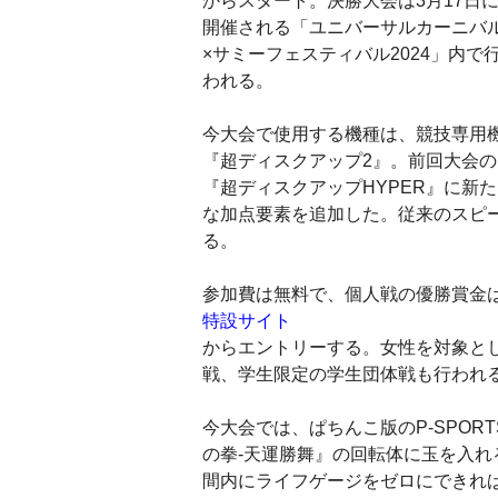
からスタート。決勝大会は3月17日
開催される「ユニバーサルカーニバ
×サミーフェスティバル2024」内で
われる。
今大会で使用する機種は、競技専用
『超ディスクアップ2』。前回大会の
『超ディスクアップHYPER』に新た
な加点要素を追加した。従来のスピ
る。
参加費は無料で、個人戦の優勝賞金は
特設サイト
からエントリーする。女性を対象とし
戦、学生限定の学生団体戦も行われ
今大会では、ぱちんこ版のP-SPO
の拳‐天運勝舞』の回転体に玉を入
間内にライフゲージをゼロにできれ