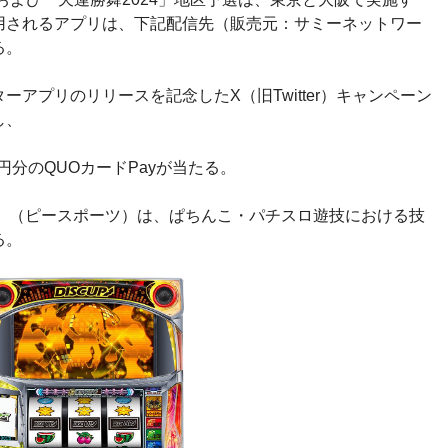
用されるアプリは、下記配信先（販売元：サミーネットワー
る。
アプリのリリースを記念したX（旧Twitter）キャンペーン
し、
円分のQUOカードPayが当たる。
TS」（ピースポーツ）は、ぱちんこ・パチスロ遊技における技
る。