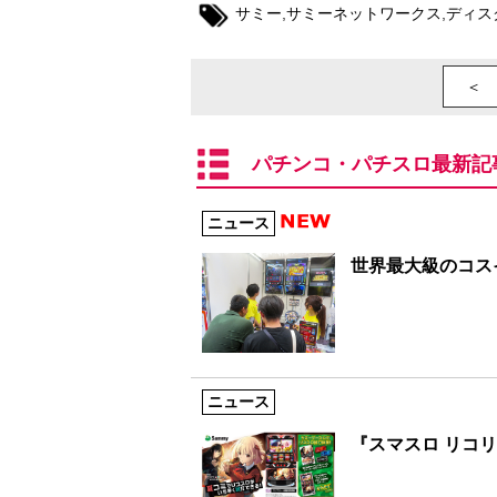
サミー
,
サミーネットワークス
,
ディス
＜ 
パチンコ・パチスロ最新記
ニュース
世界最大級のコスイ
ニュース
『スマスロ リコ