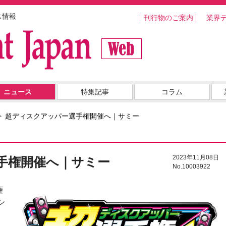
ス情報
刊行物のご案内
業界
ニュース
特集記事
コラム
超ディスクアッパー選手権開催へ｜サミー
2023年11月08日
手権開催へ｜サミー
No.10003922
権
シ
月