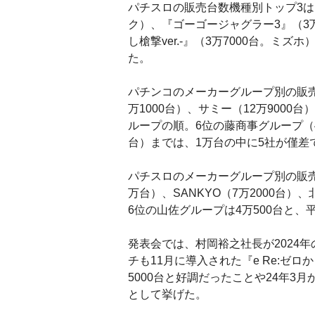
パチスロの販売台数機種別トップ3は
ク）、『ゴーゴージャグラー3』（3
し槍撃ver.-』（3万7000台。ミ
た。
パチンコのメーカーグループ別の販売台
万1000台）、サミー（12万9000台
ループの順。6位の藤商事グループ（4
台）までは、1万台の中に5社が僅差
パチスロのメーカーグループ別の販売台
万台）、SANKYO（7万2000台）
6位の山佐グループは4万500台と
発表会では、村岡裕之社長が2024
チも11月に導入された『e Re:ゼロ
5000台と好調だったことや24年
として挙げた。