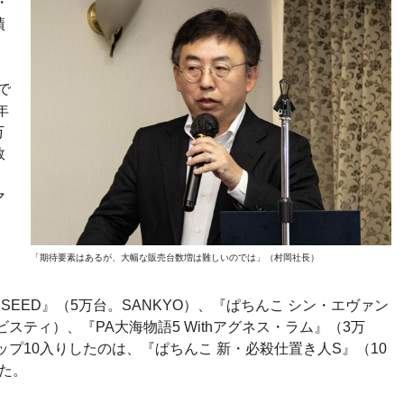
・
績
で
年
万
数
マ
「期待要素はあるが、大幅な販売台数増は難しいのでは」（村岡社長）
EED』（5万台。SANKYO）、『ぱちんこ シン・エヴァン
。ビスティ）、『PA大海物語5 Withアグネス・ラム』（3万
ップ10入りしたのは、『ぱちんこ 新・必殺仕置き人S』（10
った。