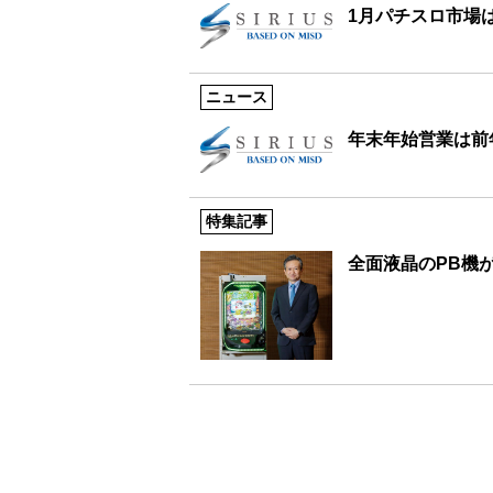
1月パチスロ市場
ニュース
年末年始営業は前
特集記事
全面液晶のPB機