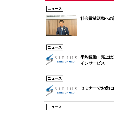
ニュース
社会貢献活動への
ニュース
平均稼働・売上は
インサービス
ニュース
セミナーでお盆に
ニュース