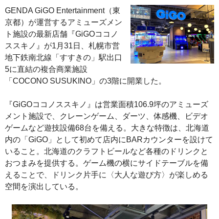
GENDA GiGO Entertainment（東
京都）が運営するアミューズメン
ト施設の最新店舗『GiGOココノ
ススキノ』が1月31日、札幌市営
地下鉄南北線「すすきの」駅出口
5に直結の複合商業施設
「COCONO SUSUKINO」の3階に開業した。
『GiGOココノススキノ』は営業面積106.9坪のアミューズ
メント施設で、クレーンゲーム、ダーツ、体感機、ビデオ
ゲームなど遊技設備68台を備える。大きな特徴は、北海道
内の「GiGO」として初めて店内にBARカウンターを設けて
いること。北海道のクラフトビールなど各種のドリンクと
おつまみを提供する。ゲーム機の横にサイドテーブルを備
えることで、ドリンク片手に〈大人な遊び方〉が楽しめる
空間を演出している。