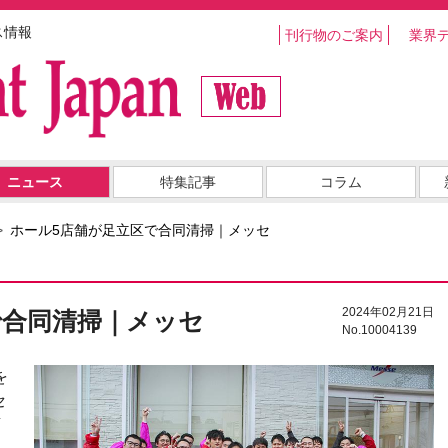
ス情報
刊行物のご案内
業界
ニュース
特集記事
コラム
ホール5店舗が足立区で合同清掃｜メッセ
2024年02月21日
で合同清掃｜メッセ
No.10004139
を
セ
店