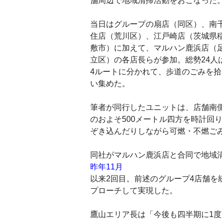
舗周辺で地域清掃活動をおこなった
当日はグループの扇店（同区）、南
住店（荒川区）、江戸崎店（茨城県
敷市）に加えて、マルハン鹿浜店（
立区）の各店長らが参加。総勢24人
4ルートに分かれて、歩道のごみを拾
い集めた。
筆者が同行したユニットは、店舗南
のおよそ500メートル四方を時計回
ぞき込んだりしながら可燃・不燃ご
同社がマルハン鹿浜店と合同で地域
昨年11月
以来2回目。前述のグループ4店舗
プローチして実現した。
鷹山エリア長は「今後も四半期に1