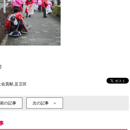
部
社会貢献
,
足立区
前の記事
次の記事 ＞
事