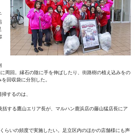
。
千
稲
足
は
側
りに周回。縁石の陰に手を伸ばしたり、街路樹の植え込みをの
みを回収袋に分別した。
清掃するのは、
を統括する鷹山エリア長が、マルハン鹿浜店の藤山猛店長にア
度くらいの頻度で実施したい。足立区内のほかの店舗様にも声