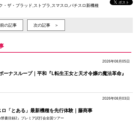
ク・ザ・ブラッド
,
ストブラ
,
スマスロ
,
パチスロ新機種
前の記事
次の記事 ＞
事
2026年08月05日
ボーナスループ｜平和『L転生王女と天才令嬢の魔法革命』
2026年08月03日
スロ「とある」最新機種を先行体験｜藤商事
の禁書目録2』プレミア試打会全国ツアー