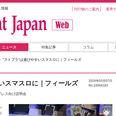
ス情報
刊行物のご案内
業界
ニュース
特集記事
コラム
“ストブラ”は遊びやすいスマスロに｜フィールズ
2024年03月07日
すいスマスロに｜フィールズ
No.10004183
プレス向け説明会
シ
パ