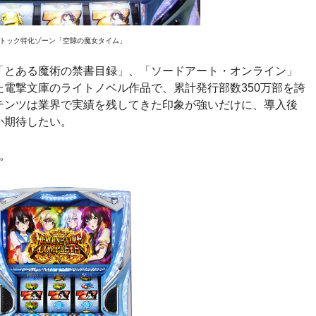
トック特化ゾーン「空隙の魔女タイム」
「とある魔術の禁書目録」、「ソードアート・オンライン」
電撃文庫のライトノベル作品で、累計発行部数350万部を誇
テンツは業界で実績を残してきた印象が強いだけに、導入後
か期待したい。
。