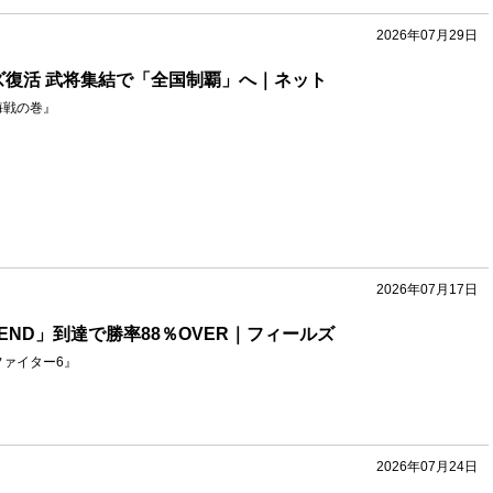
2026年07月29日
ズ復活 武将集結で「全国制覇」へ｜ネット
海戦の巻』
2026年07月17日
END」到達で勝率88％OVER｜フィールズ
ファイター6』
2026年07月24日