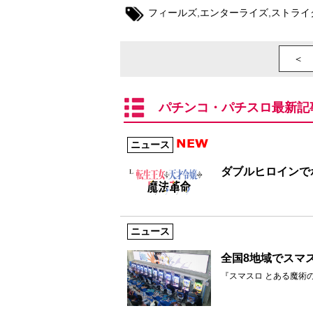
フィールズ
,
エンターライズ
,
ストライ
＜ 
パチンコ・パチスロ最新記
ニュース
ダブルヒロインで
ニュース
全国8地域でスマ
『スマスロ とある魔術