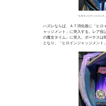
「ヒロインジャッジメント
ハズレならば、ＡＴ消化後に「ヒロ
ャッジメント」に突入する。レア役
の魔女タイム」に突入。ボーナスはBI
となり、「ヒロインジャッジメント