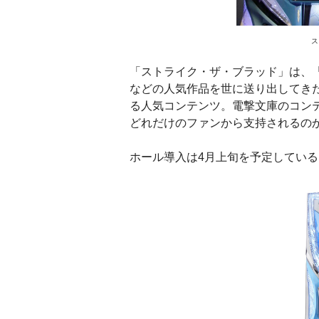
ス
「ストライク・ザ・ブラッド」は、
などの人気作品を世に送り出してきた
る人気コンテンツ。電撃文庫のコン
どれだけのファンから支持されるの
ホール導入は4月上旬を予定している