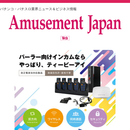
パチンコ・パチスロ業界ニュース＆ビジネス情報