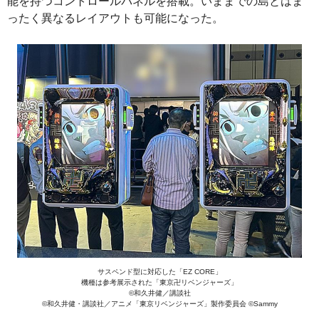
能を持つコントロールパネルを搭載。いままでの島とはま
ったく異なるレイアウトも可能になった。
サスペンド型に対応した「EZ CORE」
機種は参考展示された「東京卍リベンジャーズ」
©和久井健／講談社
©和久井健・講談社／アニメ「東京リベンジャーズ」製作委員会 ©Sammy