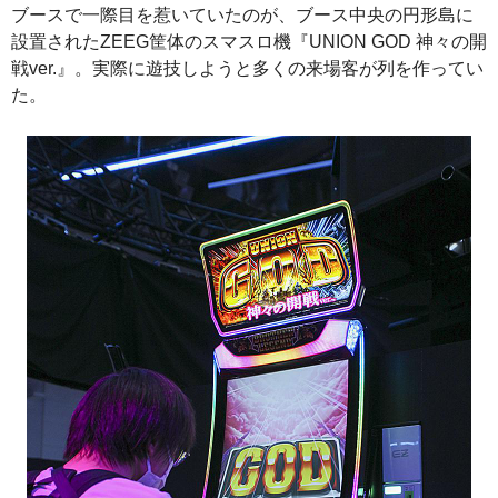
ブースで一際目を惹いていたのが、ブース中央の円形島に
設置されたZEEG筐体のスマスロ機『UNION GOD 神々の開
戦ver.』。実際に遊技しようと多くの来場客が列を作ってい
た。