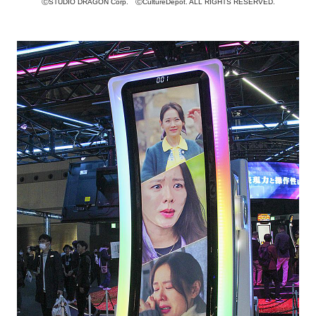
ⒸSTUDIO DRAGON Corp. ⒸCultureDepot. ALL RIGHTS RESERVED.