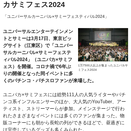
カサミフェス2024
「ユニバーサルカーニバル×サミーフェスティバル2024」
ユニバーサルエンターテインメン
トとサミーは3月17日、東京ビッ
グサイト（江東区）で「ユニバー
サルカーニバル×サミーフェステ
ィバル2024」（ユニバカ×サミフ
1万7500人以上が集まったユニバカサ
ェス）を開催。コロナ禍で6年ぶ
ミフェス2024
りの開催となった同イベントに多
くのパチンコ・パチスロファンが来場した。
ユニバカ×サミフェスには総勢111人の人気ライターやパチ
ンコ系インフルエンサーのほか、大人気のYouTuber、アー
ティスト、ストリーマーらが参加。メインステージで行わ
れたさまざまなイベントには多くのファンが集まった。物
販コーナーにも朝から長蛇の列ができるほどで、昼過ぎに
は完売しているグッズも多くみられた。