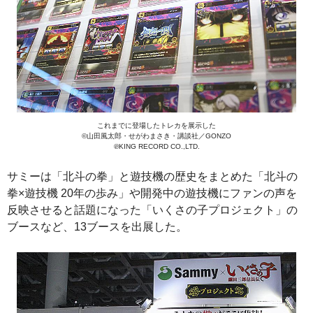
これまでに登場したトレカを展示した
©山田風太郎・せがわまさき・講談社／GONZO
℗KING RECORD CO.,LTD.
サミーは「北斗の拳」と遊技機の歴史をまとめた「北斗の
拳×遊技機 20年の歩み」や開発中の遊技機にファンの声を
反映させると話題になった「いくさの子プロジェクト」の
ブースなど、13ブースを出展した。