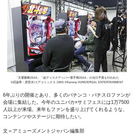
「天運勝舞2024」「超ディスクアッパー選手権2024」の当日予選も行われた
©武論尊・原哲夫/コアコミックス 1983 ©Sammy ©UNIVERSAL ENTERTAINMENT
6年ぶりの開催とあり、多くのパチンコ・パチスロファンが
会場に集結した。今年のユニバカ×サミフェスには1万7500
人以上が来場。来年もファンを盛り上げてくれるような、
コンテンツやステージに期待したい。
文＝アミューズメントジャパン編集部