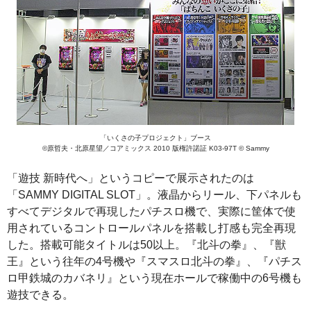
「いくさの子プロジェクト」ブース
©原哲夫・北原星望／コアミックス 2010 版権許諾証 K03-97T © Sammy
「遊技 新時代へ」というコピーで展示されたのは
「SAMMY DIGITAL SLOT」。液晶からリール、下パネルも
すべてデジタルで再現したパチスロ機で、実際に筐体で使
用されているコントロールパネルを搭載し打感も完全再現
した。搭載可能タイトルは50以上。『北斗の拳』、『獣
王』という往年の4号機や『スマスロ北斗の拳』、『パチス
ロ甲鉄城のカバネリ』という現在ホールで稼働中の6号機も
遊技できる。