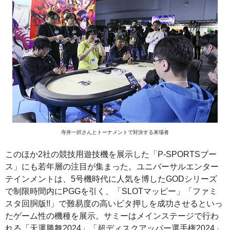
寺井一択さんとトーナメントで対決する来場者
このほか2社の競技用遊技機を展示した「P-SPORTSブー
ス」にも若年層の注目が集まった。ユニバーサルエンター
テインメントは、5号機時代に人気を博したGODシリーズ
で制限時間内にPGGを引く、「SLOTマッピー」「ファミ
スタ回胴版!!」で難易度の高いビタ押しを成功させるといっ
たゲーム性の機種を展示。サミーはメインステージで行わ
れる「天運勝舞2024」「超ディスクアッパー選手権2024」