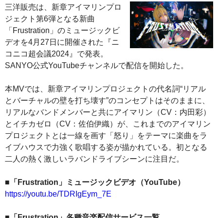
三洋販売は、新章アイマリンプロ
ジェクト第6弾となる新曲
「Frustration」のミュージックビ
デオを4月27日に開催された『ニ
コニコ超会議2024』で発表。
SANYO公式YouTubeチャンネルで配信を開始した。
本MVでは、新章アイマリンプロジェクトの代名詞“リアル
とバーチャルの壁を打ち壊す”のコンセプトはそのままに、
リアルなバンドメンバーと共にアイマリン（CV：内田彩）
とイチカゼロ（CV：佐伯伊織）が、これまでのアイマリン
プロジェクトとは一線を画す「怒り」をテーマに楽曲をラ
イブハウスで力強く歌唱する姿が描かれている。初となる
二人の熱く激しいラバンドライブシーンに注目だ。
■「Frustration」ミュージックビデオ（YouTube）
https://youtu.be/TDRIgEym_7E
■「Frustration」各種音楽配信サービス一覧