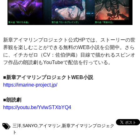
新章アイマリンプロジェクト公式HPでは、ストーリーの世
界観を楽しむことができる無料のWEB小説を公開中。さら
に、イチカゼロ（CV：佐伯伊織）目線で描かれるスピンオ
フ作品の朗読劇もYouTubeで配信を行っている。
■新章アイマリンプロジェクトWEB小説
https://imarine-project.jp/
■朗読劇
https://youtu.be/YvlwSTXbYQ4
三洋
,
SANYO
,
アイマリン
,
新章アイマリンプロジェク
ト