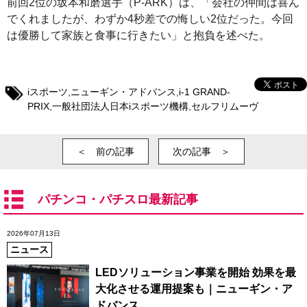
前回2位の坂本和磨選手（P-ARK）は、「会社の仲間は喜ん
でくれましたが、わずか4秒差での悔しい2位だった。今回
は優勝して家族と食事に行きたい」と抱負を述べた。
iスポーツ
,
ニューギン・アドバンス
,
i‐1 GRAND-
PRIX
,
一般社団法人日本iスポーツ機構
,
セルフリムーヴ
＜ 前の記事
次の記事 ＞
パチンコ・パチスロ最新記事
2026年07月13日
ニュース
LEDソリューション事業を開始 効果を最
大化させる運用提案も｜ニューギン・ア
ドバンス