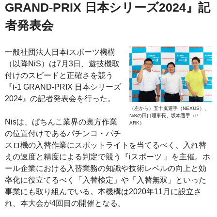
GRAND-PRIX 日本シリーズ2024』記
者発表会
一般社団法人日本iスポーツ機構
（以降NiS）は7月3日、遊技機取
付けのスピードと正確さを競う
『i‐1 GRAND-PRIX 日本シリーズ
2024』の記者発表会を行った。
（左から）五十嵐選手（NEXUS）、
NiSの田口理事長、坂本選手（P-
Nisは、ぱちんこ業界の裏方作業
ARK）
の位置付けであるパチンコ・パチ
スロ機の入替作業にスポットライトを当てるべく、入れ替
えの速度と精度による判定で競う『iスポーツ 』を主催。ホ
ール企業における入替業務の知識や技術レベルの向上と効
率化に役立てるべく「入替検定」や「入替無双」といった
事業にも取り組んでいる。本機構は2020年11月に設立さ
れ、本大会が4回目の開催となる。