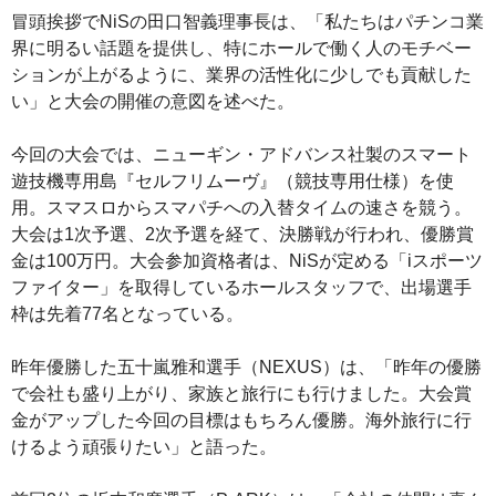
冒頭挨拶でNiSの田口智義理事長は、「私たちはパチンコ業
界に明るい話題を提供し、特にホールで働く人のモチベー
ションが上がるように、業界の活性化に少しでも貢献した
い」と大会の開催の意図を述べた。
今回の大会では、ニューギン・アドバンス社製のスマート
遊技機専用島『セルフリムーヴ』（競技専用仕様）を使
用。スマスロからスマパチへの入替タイムの速さを競う。
大会は1次予選、2次予選を経て、決勝戦が行われ、優勝賞
金は100万円。大会参加資格者は、NiSが定める「iスポーツ
ファイター」を取得しているホールスタッフで、出場選手
枠は先着77名となっている。
昨年優勝した五十嵐雅和選手（NEXUS）は、「昨年の優勝
で会社も盛り上がり、家族と旅行にも行けました。大会賞
金がアップした今回の目標はもちろん優勝。海外旅行に行
けるよう頑張りたい」と語った。