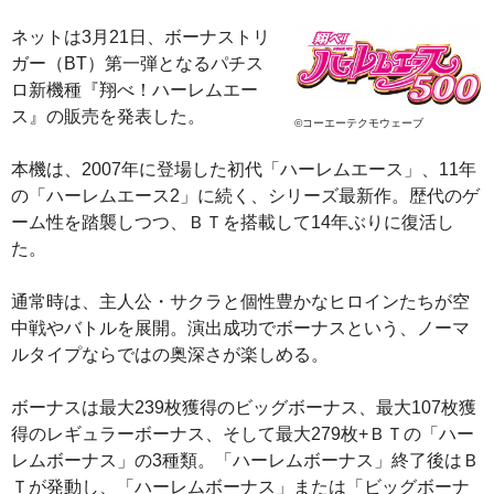
ネットは3月21日、ボーナストリ
ガー（BT）第一弾となるパチス
ロ新機種『翔べ！ハーレムエー
ス』の販売を発表した。
©コーエーテクモウェーブ
本機は、2007年に登場した初代「ハーレムエース」、11年
の「ハーレムエース2」に続く、シリーズ最新作。歴代のゲ
ーム性を踏襲しつつ、ＢＴを搭載して14年ぶりに復活し
た。
通常時は、主人公・サクラと個性豊かなヒロインたちが空
中戦やバトルを展開。演出成功でボーナスという、ノーマ
ルタイプならではの奥深さが楽しめる。
ボーナスは最大239枚獲得のビッグボーナス、最大107枚獲
得のレギュラーボーナス、そして最大279枚+ＢＴの「ハー
レムボーナス」の3種類。「ハーレムボーナス」終了後はＢ
Ｔが発動し、「ハーレムボーナス」または「ビッグボーナ