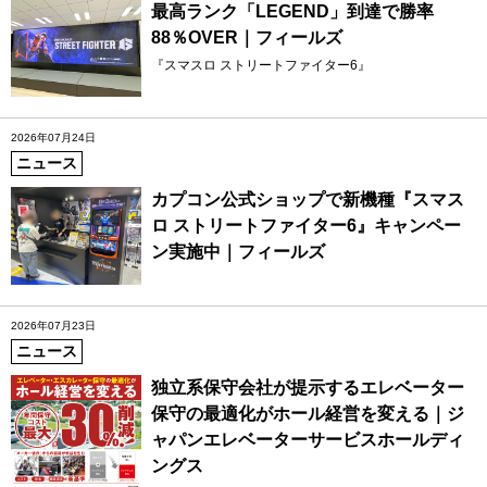
最高ランク「LEGEND」到達で勝率
88％OVER｜フィールズ
『スマスロ ストリートファイター6』
2026年07月24日
ニュース
カプコン公式ショップで新機種『スマス
ロ ストリートファイター6』キャンペー
ン実施中｜フィールズ
2026年07月23日
ニュース
独立系保守会社が提示するエレベーター
保守の最適化がホール経営を変える｜ジ
ャパンエレベーターサービスホールディ
ングス