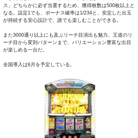
ス」どちらかに必ず当選するため、獲得枚数は500枚以上と
なる。設定1でも、ボーナス確率は1/234と、安定した出玉
が持続する安心設計で、誰でも楽しむことができる。
また3000通り以上にも及ぶリーチ目演出も魅力。王道のリ
ーチ目から変則パターンまで、バリエーション豊富な出目
が楽しめる一台だ。
全国導入は6月を予定している。