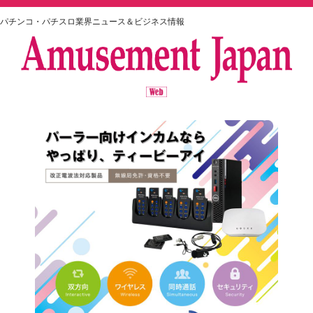
パチンコ・パチスロ業界ニュース＆ビジネス情報