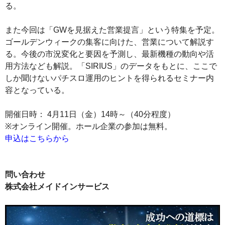
る。
また今回は「GWを見据えた営業提言」という特集を予定。
ゴールデンウィークの集客に向けた、営業について解説す
る。今後の市況変化と要因を予測し、最新機種の動向や活
用方法なども解説。「SIRIUS」のデータをもとに、ここで
しか聞けないパチスロ運用のヒントを得られるセミナー内
容となっている。
開催日時： 4月11日（金）14時～（40分程度）
※オンライン開催。ホール企業の参加は無料。
申込はこちらから
問い合わせ
株式会社メイドインサービス