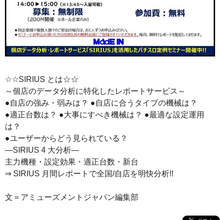
☆☆SIRIUS とは☆☆
～個店のデータ分析に特化したレポートサービス～
●自店の強み・弱みは？ ●自店に合うタイプの機械は？
●適正台数は？ ●大事にすべき機械は？ ●最適な設定運用
は？
●ユーザーからどう見られている？
―SIRIUS 4 大分析―
主力機種・設定効果・適正台数・新台
⇒ SIRIUS 月間レポートで全国/自店を明快分析!!
文＝アミューズメントジャパン編集部