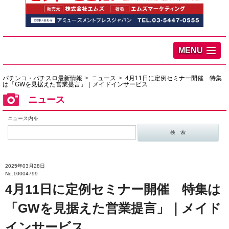
MENU
パチンコ・パチスロ最新情報
ニュース
4月11日に定例セミナー開催 特集
は「GWを見据えた営業提言」｜メイドインサービス
ニュース
ニュース内を
2025年03月28日
No.10004799
4月11日に定例セミナー開催 特集は
「GWを見据えた営業提言」｜メイド
インサービス