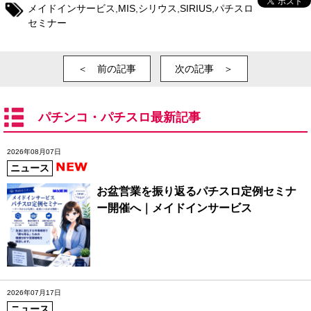
メイドインサービス
,
MIS
,
シリウス
,
SIRIUS
,
パチスロ
セミナー
＜ 前の記事
次の記事 ＞
パチンコ・パチスロ最新記事
2026年08月07日
ニュース
お盆営業を振り返るパチスロ定例セミナ
ー開催へ｜メイドインサービス
2026年07月17日
ニュース