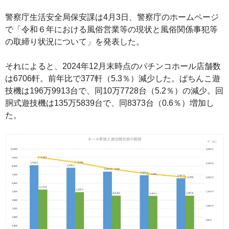
警察庁生活安全局保安課は4月3日、警察庁のホームページ
で「令和６年における風俗営業等の現状と風俗関係事犯等
の取締り状況について」を発表した。
それによると、2024年12月末時点のパチンコホール店舗数
は6706軒。前年比で377軒（5.3％）減少した。ぱちんこ遊
技機は196万9913台で、同10万7728台（5.2％）の減少。回
胴式遊技機は135万5839台で、同8373台（0.6％）増加し
た。