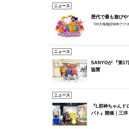
ニュース
歴代で最も遊びや
『PA大海物語Withアグネス・
ニュース
SANYOが 『第
協賛
ニュース
『L邪神ちゃんド
バト』開催｜三洋