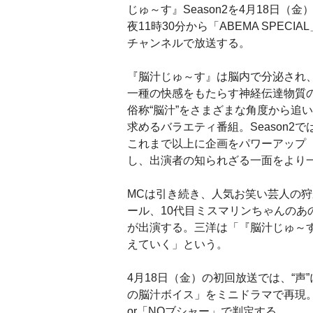
じゅ～す』Season2を4月18日（金
夜11時30分から「ABEMA SPECIAL
チャンネルで放送する。
『脳汁じゅ～す』は脳内で分泌され
一種の快感をもたらす神経伝達物質
俗称“脳汁”をさまざまな角度から追い
求めるバラエティ番組。Season2で
これまで以上に企画をパワーアップ
し、出演者の知られざる一面をより
MCは引き続き、人気お笑い芸人の狩
ール、10代目ミスマリンちゃんのあ
が出演する。三洋は「『脳汁じゅ～
えていく」という。
4月18日（金）の初回放送では、“
の脳汁ボイス」をミニドラマで再現
or「NOブシャー」で判定する。