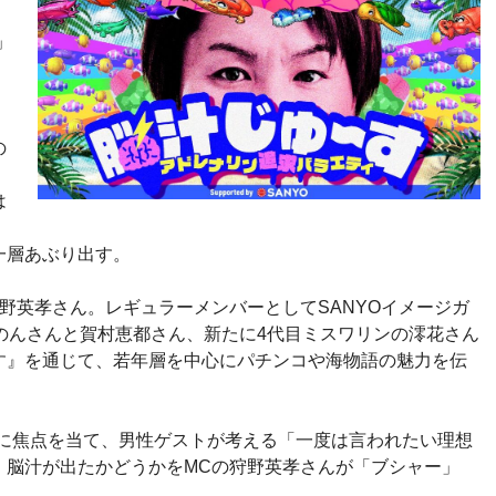
）
」
、
の
は
一層あぶり出す。
野英孝さん。レギュラーメンバーとしてSANYOイメージガ
のんさんと賀村恵都さん、新たに4代目ミスワリンの澪花さん
す』を通じて、若年層を中心にパチンコや海物語の魅力を伝
声”に焦点を当て、男性ゲストが考える「一度は言われたい理想
。脳汁が出たかどうかをMCの狩野英孝さんが「ブシャー」