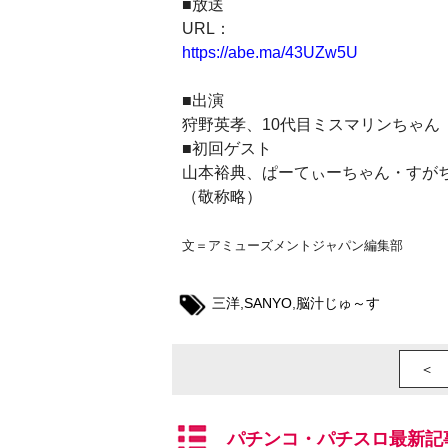
■放送
URL：
https://abe.ma/43UZw5U
■出演
狩野英孝、10代目ミスマリンちゃん
■初回ゲスト
山本裕典、ぱーてぃーちゃん・すがち
（敬称略）
文＝アミューズメントジャパン編集部
三洋
,
SANYO
,
脳汁じゅ～す
＜ 
パチンコ・パチスロ最新記