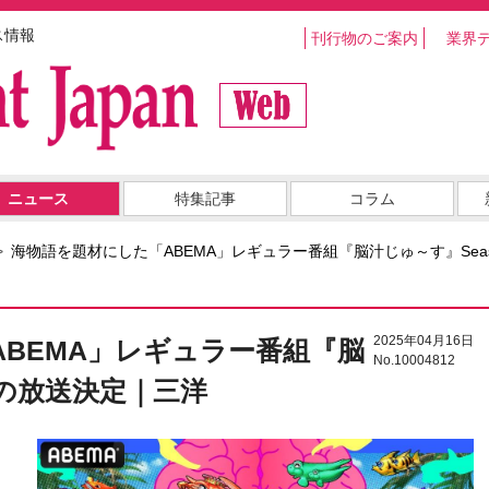
ス情報
刊行物のご案内
業界
ニュース
特集記事
コラム
海物語を題材にした「ABEMA」レギュラー番組『脳汁じゅ～す』Sea
2025年04月16日
BEMA」レギュラー番組『脳
No.10004812
2の放送決定｜三洋