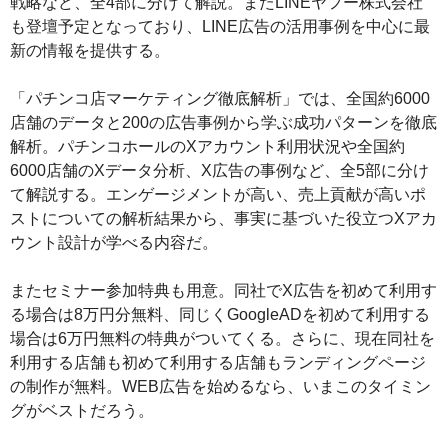
戦略など、全4部に分けて解説。またLINEヤフー株式会社
も登壇予定となっており、LINE広告の活用事例を中心に最
新の情報を提供する。
「パチンコ店マーケティング徹底解析」では、全国約6000
店舗のデータと200の広告事例から学ぶ成功パターンを徹底
解析。パチンコホールのXアカウント利用状況や全国約
6000店舗のXデータ分析、X広告の事例など、全5部に分け
て解説する。エンゲージメントが高い、売上貢献が高いポ
ストについての解析結果から、事実に基づいた役立つXアカ
ウント設計が学べる内容だ。
またセミナー参加特典も用意。同社でX広告を初めて利用す
る場合は8万円分無料、同じくGoogleADを初めて利用する
場合は6万円無料の特典がついてくる。さらに、現在同社を
利用する店舗も初めて利用する店舗もランディングページ
の制作が無料。WEB広告を始めるなら、いまこのタイミン
グがベストだろう。