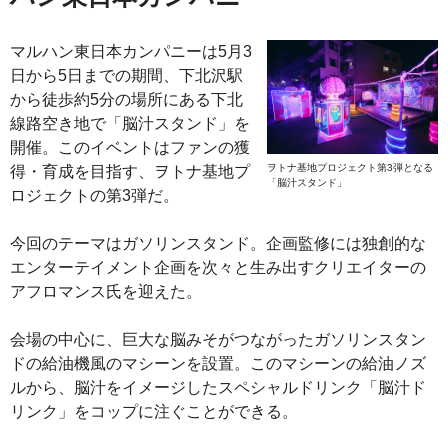
マルハン東日本カンパニーは5月3
日から5日までの期間、下北沢駅
から徒歩約5分の場所にある下北
線路空き地で「脳汁スタンド」を
開催。このイベントはファンの獲
ヲトナ基地プロジェクト第3弾となる
得・育成を目指す、ヲトナ基地プ
「脳汁スタンド」
ロジェクトの第3弾だ。
今回のテーマはガソリンスタンド。企画監修には独創的な
エンターテイメント企画を次々と生み出すクリエイターの
アフロマンス氏を迎えた。
会場の中心に、巨大な脳みそがつながったガソリンスタン
ドの給油機風のマシーンを設置。このマシーンの給油ノズ
ルから、脳汁をイメージしたスペシャルドリンク「脳汁ド
リンク」をコップに注ぐことができる。