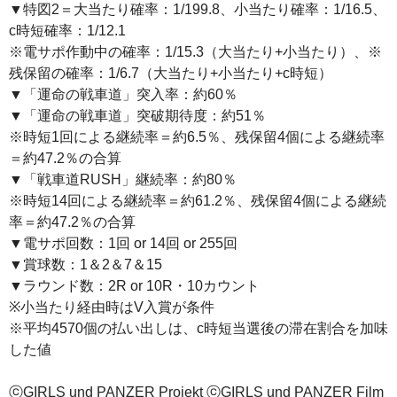
▼特図2＝大当たり確率：1/199.8、小当たり確率：1/16.5、
c時短確率：1/12.1
※電サポ作動中の確率：1/15.3（大当たり+小当たり）、※
残保留の確率：1/6.7（大当たり+小当たり+c時短）
▼「運命の戦車道」突入率：約60％
▼「運命の戦車道」突破期待度：約51％
※時短1回による継続率＝約6.5％、残保留4個による継続率
＝約47.2％の合算
▼「戦車道RUSH」継続率：約80％
※時短14回による継続率＝約61.2％、残保留4個による継続
率＝約47.2％の合算
▼電サポ回数：1回 or 14回 or 255回
▼賞球数：1＆2＆7＆15
▼ラウンド数：2R or 10R・10カウント
※小当たり経由時はV入賞が条件
※平均4570個の払い出しは、c時短当選後の滞在割合を加味
した値
ⓒGIRLS und PANZER Projekt ⓒGIRLS und PANZER Film