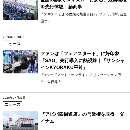
を先行体験｜藤商事
『スマスロ とある魔術の禁書目録2』プレミア試打会全
国ツアー
2026年08月03日
ニュース
ファンは「フェアスタート」に好印象
「SAO」先行導入に熱視線｜『サンシャ
インKYORAKU平針』
『e ソードアート・オンライン アリシゼーション 夜
空』先行導入
2026年07月31日
ニュース
『アビバ四街道店』の営業権を取得｜ダ
イナム