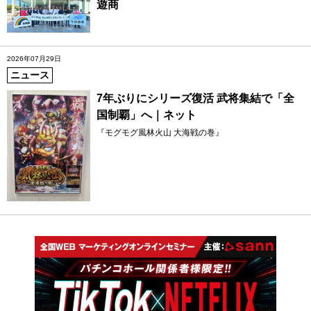
遊商
2026年07月29日
ニュース
7年ぶりにシリーズ復活 武将集結で「全
国制覇」へ｜ネット
『モグモグ風林火山 大海戦の巻』