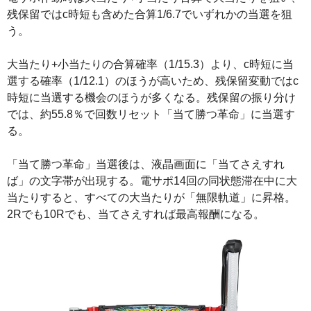
残保留ではc時短も含めた合算1/6.7でいずれかの当選を狙
う。
大当たり+小当たりの合算確率（1/15.3）より、c時短に当
選する確率（1/12.1）のほうが高いため、残保留変動ではc
時短に当選する機会のほうが多くなる。残保留の振り分け
では、約55.8％で回数リセット「当て勝つ革命」に当選す
る。
「当て勝つ革命」当選後は、液晶画面に「当てさえすれ
ば」の文字帯が出現する。電サポ14回の同状態滞在中に大
当たりすると、すべての大当たりが「無限軌道」に昇格。
2Rでも10Rでも、当てさえすれば最高報酬になる。