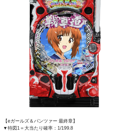
【eガールズ＆パンツァー 最終章】
▼特図1＝大当たり確率：1/199.8