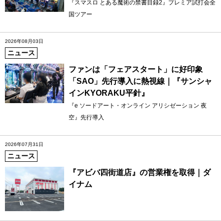
『スマスロ とある魔術の禁書目録2』プレミア試打会全
国ツアー
2026年08月03日
ニュース
ファンは「フェアスタート」に好印象
「SAO」先行導入に熱視線｜『サンシャ
インKYORAKU平針』
『e ソードアート・オンライン アリシゼーション 夜
空』先行導入
2026年07月31日
ニュース
『アビバ四街道店』の営業権を取得｜ダ
イナム