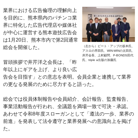
業界における広告倫理の理解向上
を目的に、熊本県内のパチンコ業
界に特化した広告代理店や媒体社
が中心に運営する熊本遊技広告会
は1月20日、熊本市内で第2回通常
（左から）ビート・アップの坂本氏、
総会を開催した。
アスロの早田氏、WIN-WINの太田氏、
井芹会長、上村顧問、P-BONDS田代
氏、triple a出版の加藤氏
冒頭挨拶で井芹洋之会長は、「昨
年以上にギアを上げ、より良い広
告会を目指す」との意志を表明。会員企業と連携して業界
の更なる発展のために尽力すると語った。
総会では役員体制報告や会員紹介、会計報告、監査報告、
事業活動報告が行われ、全議題を満場一致で可決・承認。
あわせて令和8年度スローガンとして「遵法の一歩、業界の
前進」を発表して法令遵守と業界発展への意識向上を掲げ
た。