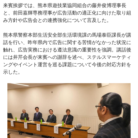
来賓挨拶では、熊本県遊技業協同組合の藤井俊博理事長
と、前田嘉輝専務理事が広告活動の適正化に向けた取り組
み方針や広告会との連携強化について言及した。
熊本県警察本部生活安全部生活環境課の馬場泰臣課長が講
話を行い、昨年県内で広告に関する苦情がなかった状況に
触れ、広告実務における遵法意識の重要性を強調。講話後
には井芹会長が来賓への謝辞を述べ、ステルスマーケティ
ングやイベント運営を巡る課題について今後の対応方針を
示した。