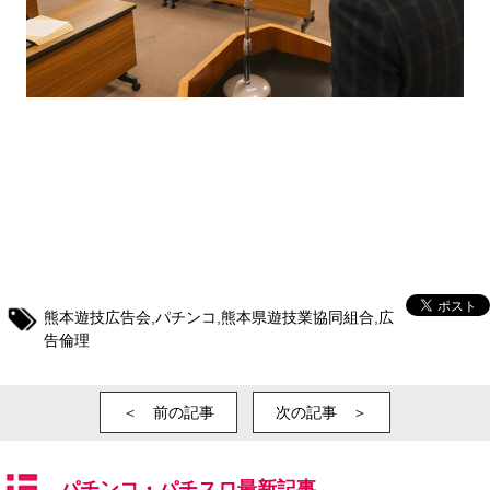
熊本遊技広告会
,
パチンコ
,
熊本県遊技業協同組合
,
広
告倫理
＜ 前の記事
次の記事 ＞
パチンコ・パチスロ最新記事