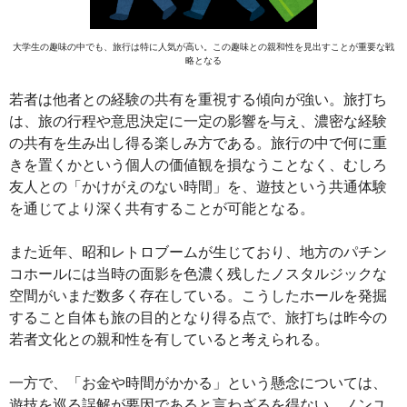
大学生の趣味の中でも、旅行は特に人気が高い。この趣味との親和性を見出すことが重要な戦
略となる
若者は他者との経験の共有を重視する傾向が強い。旅打ち
は、旅の行程や意思決定に一定の影響を与え、濃密な経験
の共有を生み出し得る楽しみ方である。旅行の中で何に重
きを置くかという個人の価値観を損なうことなく、むしろ
友人との「かけがえのない時間」を、遊技という共通体験
を通じてより深く共有することが可能となる。
また近年、昭和レトロブームが生じており、地方のパチン
コホールには当時の面影を色濃く残したノスタルジックな
空間がいまだ数多く存在している。こうしたホールを発掘
すること自体も旅の目的となり得る点で、旅打ちは昨今の
若者文化との親和性を有していると考えられる。
一方で、「お金や時間がかかる」という懸念については、
遊技を巡る誤解が要因であると言わざるを得ない。ノンユ