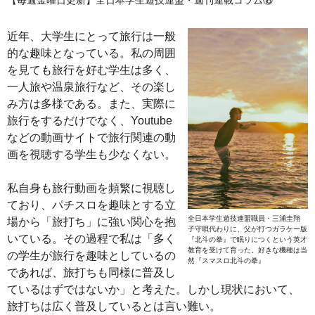
近年、大学生にとって旅行は一般
的な趣味となっている。私の周囲
を見ても旅行を好む学生は多く、
一人旅や温泉旅行など、その楽し
み方は多様である。また、実際に
旅行をするだけでなく、Youtube
などの動画サイトで旅行関連の動
画を視聴する学生も少なくない。
私自身も旅行動画を頻繁に視聴し
ており、パチスロを趣味とする立
全日本学生遊技連盟職員・三浦圭翔
場から「旅打ち」に強い関心を抱
子守唄代わりに、父が打つガラケー版
いている。その過程で私は「多く
『北斗の拳』で眠りにつくという英才
教育を受けて育った。好きな機種は当
の学生が旅行を趣味としているの
然『スマスロ北斗の拳』
であれば、旅打ちも同様に普及し
ているはずではないか」と考えた。しかし現状において、
旅打ちは広く普及しているとは言い難い。