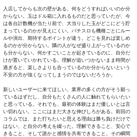
入店してからも次の壁がある。何をどうすればいいのか分
からない。玉はドル箱に入れるものだと思っていたが、今
は各台計数機が当たり前で、大当りした玉がどこにどう貯
まっているのかが見えにくい。パチスロも機種ごとにルー
ルや演出、期待するポイントが違う。どこを見れば楽しめ
るのかが分からない。隣の人がなぜ盛り上がっているのか
も分からない。何かすごいことが起きているのに、自分だ
けが置いていかれている。理解が追いつかないまま時間が
過ぎると、楽しさよりも合っているのか分からないという
不安の方が強くなってしまうのではないだろうか。
新しいユーザーに来てほしい。業界の多くの方がそう願っ
ているはずだし、自分もたくさんの人に触れてもらいたい
と思っている。それでも、最初の体験はまだ優しいとは言
い切れない。ここにはまだ大きな伸びしろがある。前回の
コラムでは、また打ちたいと思える理由は勝ち負けだけで
はない、と自分の考えを綴った。理解できること、安心で
きること、そして誰かと感情を共有できること。その瞬間