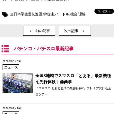
全日本学生遊技連盟
,
学遊連
,
ハードル
,
機会
,
理解
＜ 前の記事
次の記事 ＞
パチンコ・パチスロ最新記事
2026年08月03日
ニュース
全国8地域でスマスロ「とある」最新機種
を先行体験｜藤商事
『スマスロ とある魔術の禁書目録2』プレミア試打会全
国ツアー
2026年07月28日