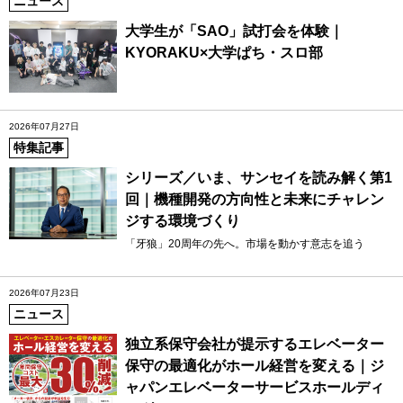
ニュース
大学生が「SAO」試打会を体験｜
KYORAKU×大学ぱち・スロ部
2026年07月27日
特集記事
シリーズ／いま、サンセイを読み解く第1
回｜機種開発の方向性と未来にチャレン
ジする環境づくり
「牙狼」20周年の先へ。市場を動かす意志を追う
2026年07月23日
ニュース
独立系保守会社が提示するエレベーター
保守の最適化がホール経営を変える｜ジ
ャパンエレベーターサービスホールディ