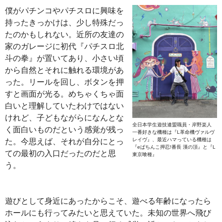
僕がパチンコやパチスロに興味を
持ったきっかけは、少し特殊だっ
たのかもしれない。近所の友達の
家のガレージに初代『パチスロ北
斗の拳』が置いてあり、小さい頃
から自然とそれに触れる環境があ
った。リールを回し、ボタンを押
すと画面が光る。めちゃくちゃ面
白いと理解していたわけではない
けれど、子どもながらになんとな
全日本学生遊技連盟職員・岸野楽人
く面白いものだという感覚が残っ
一番好きな機種は『L革命機ヴァルヴ
レイヴ』、最近ハマっている機種は
た。今思えば、それが自分にとっ
『eぱちんこ押忍!番長 漢の頂』と『L
ての最初の入口だったのだと思
東京喰種』
う。
遊びとして身近にあったからこそ、遊べる年齢になったら
ホールにも行ってみたいと思えていた。未知の世界へ飛び