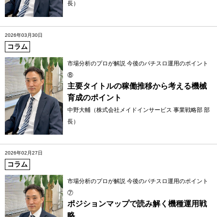
長）
2026年03月30日
コラム
市場分析のプロが解説 今後のパチスロ運用のポイント
⑧
主要タイトルの稼働推移から考える機械
育成のポイント
中野大輔（株式会社メイドインサービス 事業戦略部 部
長）
2026年02月27日
コラム
市場分析のプロが解説 今後のパチスロ運用のポイント
⑦
ポジションマップで読み解く機種運用戦
略