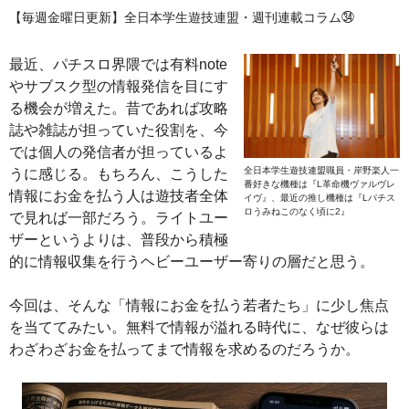
【毎週金曜日更新】全日本学生遊技連盟・週刊連載コラム㉞
最近、パチスロ界隈では有料note
やサブスク型の情報発信を目にす
る機会が増えた。昔であれば攻略
誌や雑誌が担っていた役割を、今
では個人の発信者が担っているよ
全日本学生遊技連盟職員・岸野楽人一
うに感じる。もちろん、こうした
番好きな機種は『L革命機ヴァルヴレ
情報にお金を払う人は遊技者全体
イヴ』、最近の推し機種は『Lパチス
ロうみねこのなく頃に2』
で見れば一部だろう。ライトユー
ザーというよりは、普段から積極
的に情報収集を行うヘビーユーザー寄りの層だと思う。
今回は、そんな「情報にお金を払う若者たち」に少し焦点
を当ててみたい。無料で情報が溢れる時代に、なぜ彼らは
わざわざお金を払ってまで情報を求めるのだろうか。