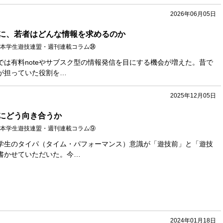
2026年06月05日
に、若者はどんな情報を求めるのか
本学生遊技連盟・週刊連載コラム㉞
では有料noteやサブスク型の情報発信を目にする機会が増えた。昔で
が担っていた役割を…
2025年12月05日
にどう向き合うか
本学生遊技連盟・週刊連載コラム⑨
学生のタイパ（タイム・パフォーマンス）意識が「遊技前」と「遊技
書かせていただいた。今…
2024年01月18日