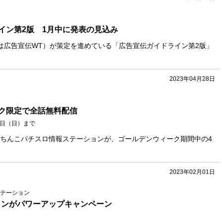
イン第2版 1月中に発表の見込み
は広告宣伝WT）が策定を進めている「広告宣伝ガイドライン第2版」
2023年04月28日
ク限定で全話無料配信
7日（日）まで
ちんこパチスロ情報ステーションが、ゴールデンウィーク期間中の4
2023年02月01日
テーション
ョンがパワーアップキャンペーン