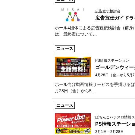
広告宣伝検討会
広告宣伝ガイドラ
ホール4団体による広告宣伝検討会（前身
は、最終案について…
ニュース
PS情報ステーション
ゴールデンウィー
4月28日（金）から5月
ホール向け動画情報サービスを手掛けるぱ
月28日（金）から5…
ニュース
ぱちんこパチスロ情報ス
PS情報ステーシ
2月1日～2月28日