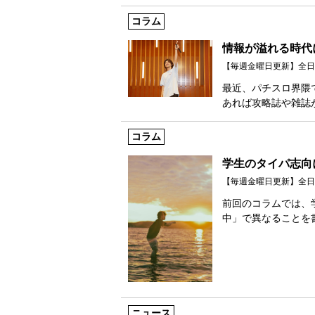
コラム
情報が溢れる時代
【毎週金曜日更新】全日
最近、パチスロ界隈
あれば攻略誌や雑誌
コラム
学生のタイパ志向
【毎週金曜日更新】全日
前回のコラムでは、
中」で異なることを
ニュース