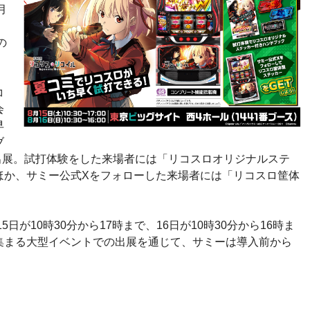
月
の
コ
会
早
ブ
に出展。試打体験をした来場者には「リコスロオリジナルステ
ほか、サミー公式Xをフォローした来場者には「リコスロ筐体
5日が10時30分から17時まで、16日が10時30分から16時ま
集まる大型イベントでの出展を通じて、サミーは導入前から