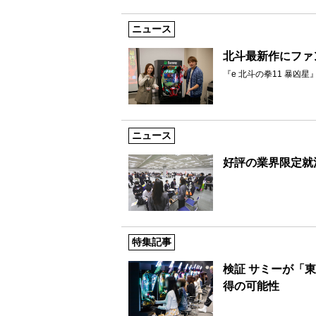
ニュース
北斗最新作にファ
『e 北斗の拳11 暴凶
ニュース
好評の業界限定就
特集記事
検証 サミーが「
得の可能性