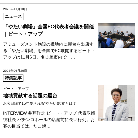
2023年11月10日
ニュース
「やたい劇場」全国FC代表者会議を開催
｜ビート・アップ
アミューズメント施設の敷地内に屋台を出店す
る「やたい劇場」を全国でFC展開するビート・
アップは11月6日、名古屋市内で「…
2023年06月26日
特集記事
ビート・アップ
地域貢献する話題の屋台
お客目線で15年愛される“やたい劇場”とは？
INTERVIEW 井芹洋之 ビート・アップ 代表取締
役社長 パチンコホールの店舗前に長い行列。お
客の目当ては、たこ焼…