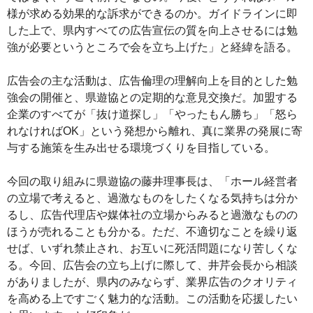
様が求める効果的な訴求ができるのか。ガイドラインに即
した上で、県内すべての広告宣伝の質を向上させるには勉
強が必要というところで会を立ち上げた」と経緯を語る。
広告会の主な活動は、広告倫理の理解向上を目的とした勉
強会の開催と、県遊協との定期的な意見交換だ。加盟する
企業のすべてが「抜け道探し」「やったもん勝ち」「怒ら
れなければOK」という発想から離れ、真に業界の発展に寄
与する施策を生み出せる環境づくりを目指している。
今回の取り組みに県遊協の藤井理事長は、「ホール経営者
の立場で考えると、過激なものをしたくなる気持ちは分か
るし、広告代理店や媒体社の立場からみると過激なものの
ほうが売れることも分かる。ただ、不適切なことを繰り返
せば、いずれ禁止され、お互いに死活問題になり苦しくな
る。今回、広告会の立ち上げに際して、井芹会長から相談
がありましたが、県内のみならず、業界広告のクオリティ
を高める上ですごく魅力的な活動。この活動を応援したい