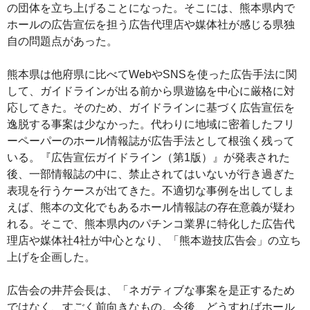
の団体を立ち上げることになった。そこには、熊本県内で
ホールの広告宣伝を担う広告代理店や媒体社が感じる県独
自の問題点があった。
熊本県は他府県に比べてWebやSNSを使った広告手法に関
して、ガイドラインが出る前から県遊協を中心に厳格に対
応してきた。そのため、ガイドラインに基づく広告宣伝を
逸脱する事案は少なかった。代わりに地域に密着したフリ
ーペーパーのホール情報誌が広告手法として根強く残って
いる。『広告宣伝ガイドライン（第1版）』が発表された
後、一部情報誌の中に、禁止されてはいないが行き過ぎた
表現を行うケースが出てきた。不適切な事例を出してしま
えば、熊本の文化でもあるホール情報誌の存在意義が疑わ
れる。そこで、熊本県内のパチンコ業界に特化した広告代
理店や媒体社4社が中心となり、「熊本遊技広告会」の立ち
上げを企画した。
広告会の井芹会長は、「ネガティブな事案を是正するため
ではなく、すごく前向きなもの。今後、どうすればホール