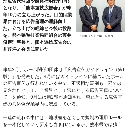
た広告代理店や媒体社4社が中心
となり、「熊本遊技広告会」が昨
年10月に立ち上がった。目的は業
界における広告倫理の理解向上
だ。立ち上げの経緯と今後の役割
を、熊本県遊技業協同組合の藤井
井芹会長（左）と藤井理事長
俊博理事長と、熊本遊技広告会の
井芹洋之会長に聞いた。
昨年2月、ホール関係4団体は『広告宣伝ガイドライン（第1
版）』を発表した。4月にはガイドラインに基づいたホール
の広告宣伝が行われている中で、不適切な事例も一部で散
見されたとして、「業界として禁止とする広告宣伝につい
て」を通知。9月には第2報が通知され、禁止とする広告宣
伝の具体例が業界内に浸透している。
一連の流れの中には、地域差をなくして規制の運用ルール
を一本化していく要素も含まれているが、熊本県では独自