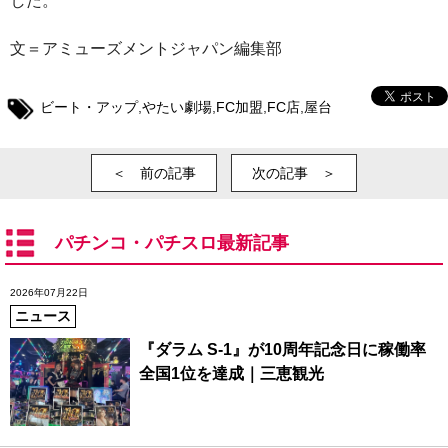
した。
文＝アミューズメントジャパン編集部
ビート・アップ
,
やたい劇場
,
FC加盟
,
FC店
,
屋台
＜ 前の記事
次の記事 ＞
パチンコ・パチスロ最新記事
2026年07月22日
ニュース
『ダラム S-1』が10周年記念日に稼働率
全国1位を達成｜三恵観光