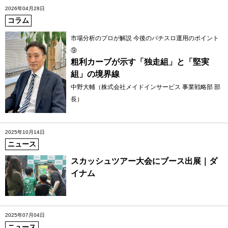
2026年04月28日
コラム
市場分析のプロが解説 今後のパチスロ運用のポイント
⑨
粗利カーブが示す「独走組」と「堅実
組」の境界線
中野大輔（株式会社メイドインサービス 事業戦略部 部
長）
2025年10月14日
ニュース
スカッシュツアー大会にブース出展｜ダ
イナム
2025年07月04日
ニュース