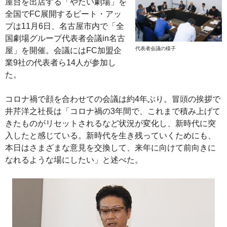
屋台を出店する「やたい劇場」を
全国でFC展開するビート・アッ
プは11月6日、名古屋市内で「全
国劇場グループ代表者会議in名古
代表者会議の様子
屋」を開催。会議にはFC加盟企
業9社の代表者ら14人が参加し
た。
コロナ禍で顔を合わせての会議は約4年ぶり。冒頭の挨拶で
井芹洋之社長は「コロナ禍の3年間で、これまで積み上げて
きたものがリセットされるなど状況が変化し、新時代に突
入したと感じている。新時代を生き残っていくためにも、
本日はさまざまな意見を交換して、来年に向けて前向きに
なれるような場にしたい」と述べた。