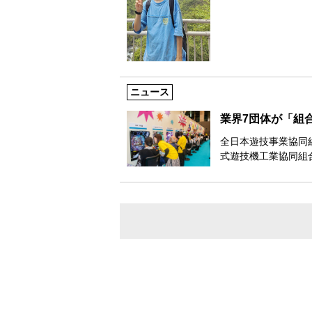
ニュース
業界7団体が「組
全日本遊技事業協同
式遊技機工業協同組