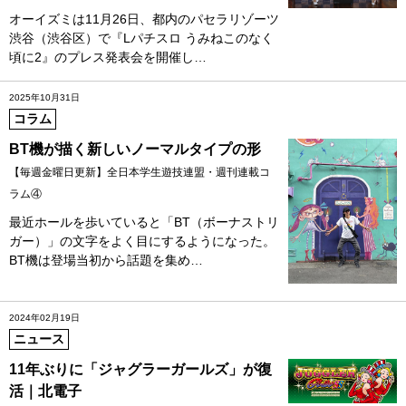
オーイズミは11月26日、都内のパセラリゾーツ
渋谷（渋谷区）で『Lパチスロ うみねこのなく
頃に2』のプレス発表会を開催し…
2025年10月31日
コラム
BT機が描く新しいノーマルタイプの形
【毎週金曜日更新】全日本学生遊技連盟・週刊連載コ
ラム④
最近ホールを歩いていると「BT（ボーナストリ
ガー）」の文字をよく目にするようになった。
BT機は登場当初から話題を集め…
2024年02月19日
ニュース
11年ぶりに「ジャグラーガールズ」が復
活｜北電子