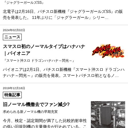
『ジャグラーガールズSS』
北電子は2月16日、パチスロ新機種『ジャグラーガールズSS』の販
売を発表した。 11年ぶりに「ジャグラーガール」シリー…
2024年02月02日
ニュース
スマスロ初のノーマルタイプはハナハナ
｜パイオニア
『スマート沖スロ ドラゴンハナハナ～閃光～』
パイオニアは2月1日、パチスロ新機種『スマート沖スロ ドラゴンハ
ナハナ～閃光～』の販売を発表。スマートパチスロ初となるノ…
2019年12月16日
特集記事
旧ノーマル機撤去でファン減少?
求められる新ノーマル機の早期充実
今月、検定・認定期間が満了した比較的射幸性
の低い旧規則機の大量撤去が行われている。こ