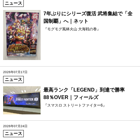
ニュース
7年ぶりにシリーズ復活 武将集結で「全
国制覇」へ｜ネット
『モグモグ風林火山 大海戦の巻』
2026年07月17日
ニュース
最高ランク「LEGEND」到達で勝率
88％OVER｜フィールズ
『スマスロ ストリートファイター6』
2026年07月24日
ニュース