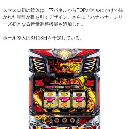
スマスロ初の筐体は、下パネルからTOPパネルにかけて描
かれた昇龍が目を引くデザイン。さらに「ハナハナ」シリ
ーズ初となる音量調整機能も追加した。
ホール導入は3月18日を予定している。