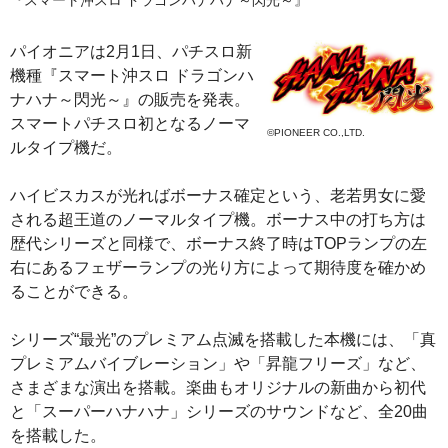
パイオニアは2月1日、パチスロ新
機種『スマート沖スロ ドラゴンハ
ナハナ～閃光～』の販売を発表。
スマートパチスロ初となるノーマ
©PIONEER CO.,LTD.
ルタイプ機だ。
ハイビスカスが光ればボーナス確定という、老若男女に愛
される超王道のノーマルタイプ機。ボーナス中の打ち方は
歴代シリーズと同様で、ボーナス終了時はTOPランプの左
右にあるフェザーランプの光り方によって期待度を確かめ
ることができる。
シリーズ“最光”のプレミアム点滅を搭載した本機には、「真
プレミアムバイブレーション」や「昇龍フリーズ」など、
さまざまな演出を搭載。楽曲もオリジナルの新曲から初代
と「スーパーハナハナ」シリーズのサウンドなど、全20曲
を搭載した。