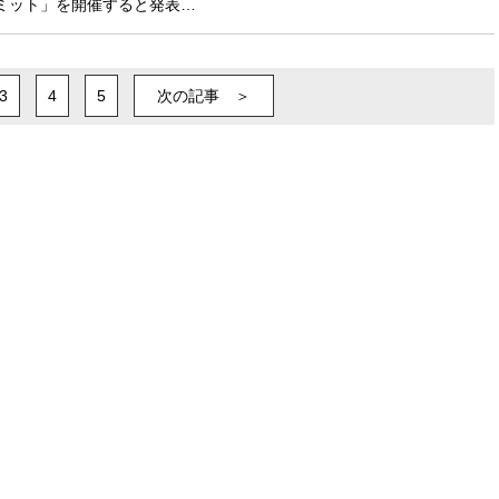
ミット」を開催すると発表…
3
4
5
次の記事 ＞