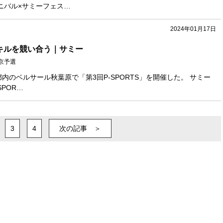
ニバル×サミーフェス…
2024年01月17日
スキルを競い合う｜サミー
東京予選
都内のベルサール秋葉原で「第3回P‐SPORTS」を開催した。 サミー
POR…
3
4
次の記事 ＞