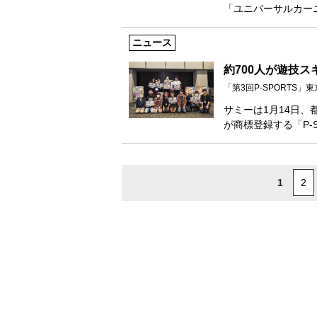
「ユニバーサルカー
ニュース
約700人が遊技
「第3回P‐SPORTS」
サミーは1月14日、
が商標登録する「P‐S
1
2