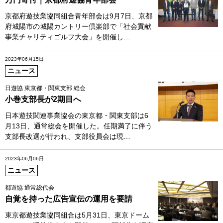
京都府遊技業協同組合青年部会は9月7日、京都
府城陽市の城陽カントリー倶楽部で「社会貢献
事業チャリティゴルフ大会」を開催し…
2023年06月15日
ニュース
日遊協 東京都・関東支部 総会
小巻支部長が2期目へ
日本遊技関連事業協会の東京都・関東支部は6
月13日、通常総会を開催した。任期満了に伴う
支部長改選が行われ、支部役員会は現…
2023年06月06日
ニュース
都遊協 通常総代会
自覚を持った広告宣伝の運用を要請
東京都遊技業協同組合は5月31日、東京ドーム