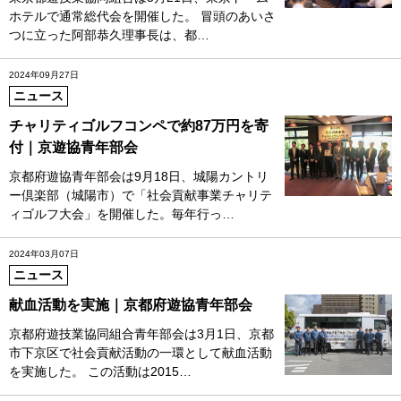
ホテルで通常総代会を開催した。 冒頭のあいさ
つに立った阿部恭久理事長は、都…
2024年09月27日
ニュース
チャリティゴルフコンペで約87万円を寄
付｜京遊協青年部会
京都府遊協青年部会は9月18日、城陽カントリ
ー倶楽部（城陽市）で「社会貢献事業チャリテ
ィゴルフ大会」を開催した。毎年行っ…
2024年03月07日
ニュース
献血活動を実施｜京都府遊協青年部会
京都府遊技業協同組合青年部会は3月1日、京都
市下京区で社会貢献活動の一環として献血活動
を実施した。 この活動は2015…