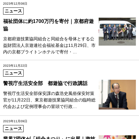
2023年12月08日
ニュース
福祉団体に約1700万円を寄付｜京都府遊
協
京都府遊技業協同組合と同組合を母体とする公
益財団法人京遊連社会福祉基金は11月29日、市
内の京都ブライトンホテルで寄付・…
2023年11月22日
ニュース
警視庁生活安全部 都遊協で行政講話
警視庁生活安全部保安課の森浩史風俗保安対策
官が11月22日、東京都遊技業協同組合の臨時総
代会および定例理事会の冒頭で行政…
2023年11月09日
ニュース
業界7団体が「組合まつり」に出展｜遊技