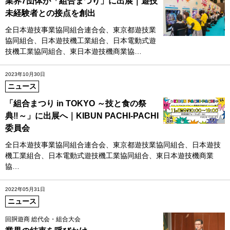
業界7団体が「組合まつり」に出展｜遊技
未経験者との接点を創出
全日本遊技事業協同組合連合会、東京都遊技業
協同組合、日本遊技機工業組合、日本電動式遊
技機工業協同組合、東日本遊技機商業協…
2023年10月30日
ニュース
「組合まつり in TOKYO ～技と食の祭
典‼～」に出展へ｜KIBUN PACHI-PACHI
委員会
全日本遊技事業協同組合連合会、東京都遊技業協同組合、日本遊技
機工業組合、日本電動式遊技機工業協同組合、東日本遊技機商業
協…
2022年05月31日
ニュース
回胴遊商 総代会・組合大会