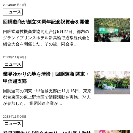
2024年05月31日
ニュース
回胴遊商が創立30周年記念祝賀会を開催
回胴式遊技機商業協同組合は5月27日、都内の
グランドプリンスホテル新高輪で通常総代会と
組合大会を開催した。その後、同会場…
2023年11月20日
ニュース
業界ゆかりの地を清掃｜回胴遊商 関東・
甲信越支部
回胴遊商の関東・甲信越支部は11月16日、東京
都台東区の東上野地区で清掃活動を実施。74人
が参加した。 業界関連企業が…
2023年11月09日
ニュース