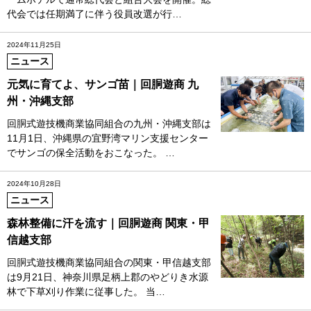
代会では任期満了に伴う役員改選が行…
2024年11月25日
ニュース
元気に育てよ、サンゴ苗｜回胴遊商 九
州・沖縄支部
回胴式遊技機商業協同組合の九州・沖縄支部は
11月1日、沖縄県の宜野湾マリン支援センター
でサンゴの保全活動をおこなった。 …
2024年10月28日
ニュース
森林整備に汗を流す｜回胴遊商 関東・甲
信越支部
回胴式遊技機商業協同組合の関東・甲信越支部
は9月21日、神奈川県足柄上郡のやどりき水源
林で下草刈り作業に従事した。 当…